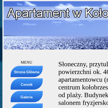
MENU
Słoneczny, przytu
powierzchni ok. 4
Strona Główna
apartamentowcu (
Cennik
centrum kołobrzes
od plaży. Budynek
Galeria
salonem fryzjersk