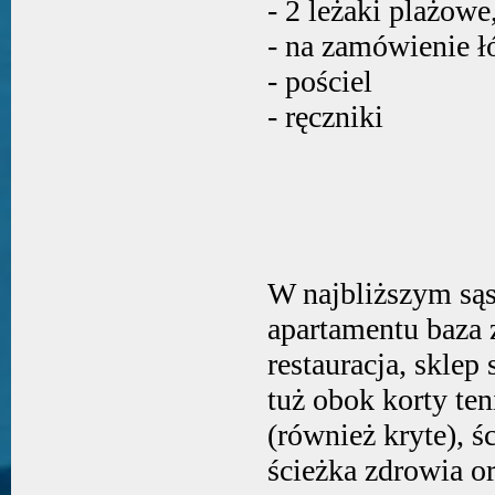
- 2 leżaki plażowe
- na zamówienie łó
- pościel
- ręczniki
W najbliższym sąs
apartamentu baza 
restauracja, skle
tuż obok korty te
(również kryte), 
ścieżka zdrowia o