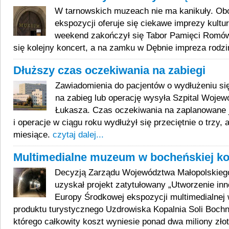
W tarnowskich muzeach nie ma kanikuły. Obo
ekspozycji oferuje się ciekawe imprezy kultu
weekend zakończył się Tabor Pamięci Romów
się kolejny koncert, a na zamku w Dębnie impreza rodz
Dłuższy czas oczekiwania na zabiegi
Zawiadomienia do pacjentów o wydłużeniu si
na zabieg lub operację wysyła Szpital Wojew
Łukasza. Czas oczekiwania na zaplanowane j
i operacje w ciągu roku wydłużył się przeciętnie o trzy,
miesiące.
czytaj dalej...
Multimedialne muzeum w bocheńskiej ko
Decyzją Zarządu Województwa Małopolskieg
uzyskał projekt zatytułowany „Utworzenie inn
Europy Środkowej ekspozycji multimedialnej
produktu turystycznego Uzdrowiska Kopalnia Soli Bochn
którego całkowity koszt wyniesie ponad dwa miliony zło