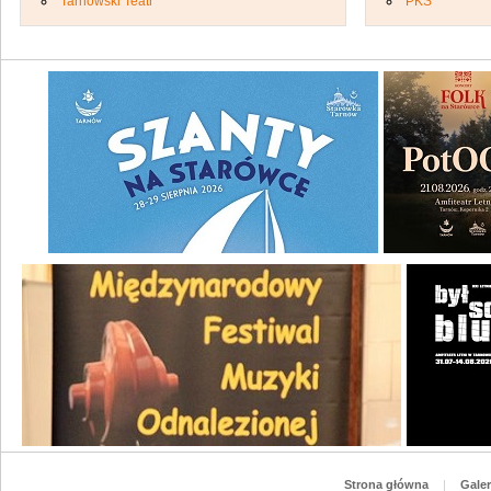
Tarnowski Teatr
PKS
Strona główna
|
Galer