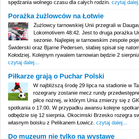
spędzania wolnego czasu dla całych rodzin.
czytaj dalej.
Porażka żużlowców na Łotwie
Żużlowcy tarnowskiej Unii przegrali w Daug
Lokomotivem 48:42. Jest to druga porażka U
sezonie. Najlepiej w tarnowskim zespole poje
Świderski oraz Bjarne Pedersen, słabiej spisał się nato
Kołodziej. Kolejnym rywalem tarnowian będzie 2 sierpn
czytaj dalej...
Piłkarze grają o Puchar Polski
W najbliższą środę 29 lipca na stadionie w 
rozegrany zostanie mecz rundy przedwstępne
piłce nożnej, w którym Unia zmierzy się z G
spotkania o 17.00. W przypadku awansu kolejne spotkan
odbędzie się 12 sierpnia. Okocimski Brzesko rozegra s
własnym boisku z Pelikanem Łowicz.
czytaj dalej...
Do muzeum nie tylko na wystawę