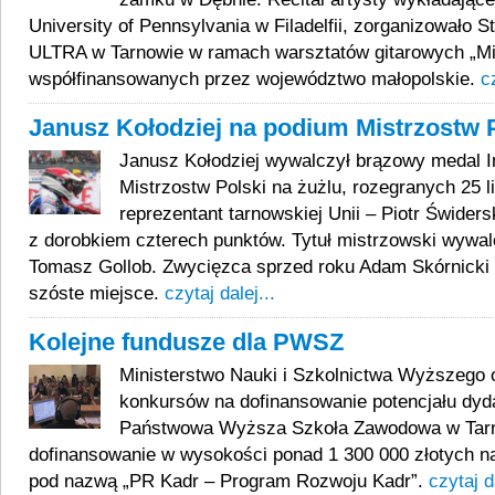
University of Pennsylvania w Filadelfii, zorganizowało
ULTRA w Tarnowie w ramach warsztatów gitarowych „Mis
współfinansowanych przez województwo małopolskie.
c
Janusz Kołodziej na podium Mistrzostw 
Janusz Kołodziej wywalczył brązowy medal 
Mistrzostw Polski na żużlu, rozegranych 25 l
reprezentant tarnowskiej Unii – Piotr Świders
z dorobkiem czterech punktów. Tytuł mistrzowski wywal
Tomasz Gollob. Zwycięzca sprzed roku Adam Skórnicki 
szóste miejsce.
czytaj dalej...
Kolejne fundusze dla PWSZ
Ministerstwo Nauki i Szkolnictwa Wyższego o
konkursów na dofinansowanie potencjału dyd
Państwowa Wyższa Szkoła Zawodowa w Tar
dofinansowanie w wysokości ponad 1 300 000 złotych na 
pod nazwą „PR Kadr – Program Rozwoju Kadr”.
czytaj da