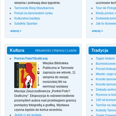
sierpnia i potrwają dwa tygodnie.
uczniowie tec
Tarnowski Bieg Maszkarona
Tour de Polog
Polsat na tarnowskim rynku
Kiedy pomoc 
Kulturalna basteja
Doświadczenie
Sztafeta Spartan
Jak to drzewi
więcej »
więcej »
Kultura
Tradycja
Aktualności
|
Imprezy
|
Ludzie
Portret Foto?Graficzny
Tygiel Historii
Miejska Biblioteka
Burmistrzowi
Publiczna w Tarnowie
Poczet biskup
zaprasza we wtorek, 11
Miasto i jego 
sierpnia do swojej
Kroniki tarno
mościckiej filii na
Kroniki tarno
wernisaż wystawy
Dekady wolno
Macieja Zaszczudłowicza „Portret Foto?
Rycerze w kol
Graficzny”. Ekspozycja to odzwierciedlenie
100 lat komun
przemyśleń autora nad przebiegiem granicy
pomiędzy fotografią a grafiką. Wystawa
Tarnów na sta
czynna będzie do końca września.
Kobiety Tarn
Jeżeli ci się wydaje...
Zamki Dawnej