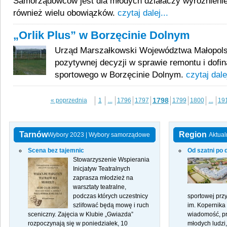
Samorządowców jest dla młodych działaczy wyróżnienie
również wielu obowiązków.
czytaj dalej...
„Orlik Plus” w Borzęcinie Dolnym
Urząd Marszałkowski Województwa Małopols
pozytywnej decyzji w sprawie remontu i dofi
sportowego w Borzęcinie Dolnym.
czytaj dalej
1798
« poprzednia
1
...
1796
1797
1799
1800
...
19
Tarnów
Region
Wybory 2023
|
Wybory samorządowe
Aktual
Scena bez tajemnic
Od szatni po 
Stowarzyszenie Wspierania
Inicjatyw Teatralnych
zaprasza młodzież na
warsztaty teatralne,
podczas których uczestnicy
sportowej prz
szlifować będą mowę i ruch
im. Kopernika
sceniczny. Zajęcia w Klubie „Gwiazda”
wiadomość, pr
rozpoczynają się w poniedziałek, 10
młodych ludzi,