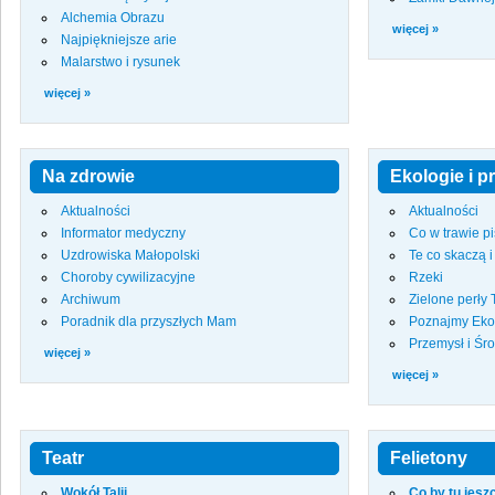
Alchemia Obrazu
więcej »
Najpiękniejsze arie
Malarstwo i rysunek
więcej »
Na zdrowie
Ekologie i p
Aktualności
Aktualności
Informator medyczny
Co w trawie p
Uzdrowiska Małopolski
Te co skaczą i
Choroby cywilizacyjne
Rzeki
Archiwum
Zielone perły
Poradnik dla przyszłych Mam
Poznajmy Eko
Przemysł i Śr
więcej »
więcej »
Teatr
Felietony
Wokół Talii
Co by tu jesz