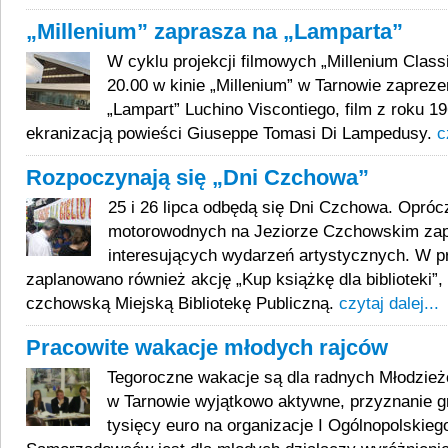
„Millenium” zaprasza na „Lamparta”
W cyklu projekcji filmowych „Millenium Classi
20.00 w kinie „Millenium” w Tarnowie zaprez
„Lampart” Luchino Viscontiego, film z roku 1
ekranizacją powieści Giuseppe Tomasi Di Lampedusy.
c
Rozpoczynają się „Dni Czchowa”
25 i 26 lipca odbędą się Dni Czchowa. Oprócz
motorowodnych na Jeziorze Czchowskim zap
interesujących wydarzeń artystycznych. W p
zaplanowano również akcję „Kup książkę dla biblioteki”
czchowską Miejską Bibliotekę Publiczną.
czytaj dalej...
Pracowite wakacje młodych rajców
Tegoroczne wakacje są dla radnych Młodzież
w Tarnowie wyjątkowo aktywne, przyznanie g
tysięcy euro na organizacje I Ogólnopolskie