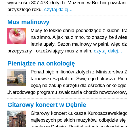
wysokości 807 473 złotych. Muzeum w Bochni powstani
przyszłego roku.
czytaj dalej...
Mus malinowy
Musy to lekkie dania pochodzące z kuchni fr
na zimno. A jak na zimno, to znaczy że świet
letnie upały. Sezon malinowy w pełni, więc dz
przepyszny i orzeźwiający mus z malin.
czytaj dalej...
Pieniądze na onkologię
Ponad pięć milionów złotych z Ministerstwa 
tarnowski Szpital im. Świętego Łukasza. Pie
będą na zakup sprzętu dla ośrodka onkologi
„Narodowego programu zwalczania chorób nowotworow
Gitarowy koncert w Dębnie
Gitarowy koncert Łukasza Kuropaczewskiego
najlepszych polskich muzyków, odbędzie się 
zamku w Dębnie. Recital artysty wykładające