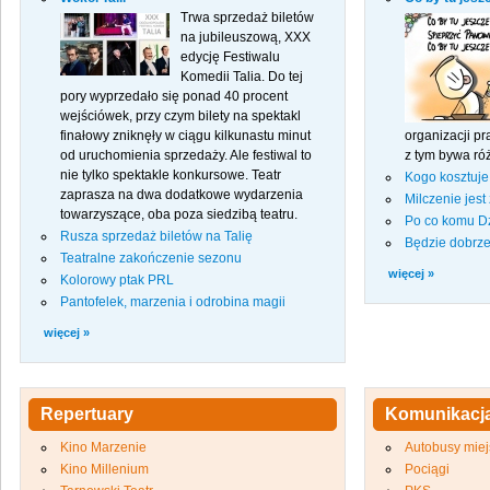
Trwa sprzedaż biletów
na jubileuszową, XXX
edycję Festiwalu
Komedii Talia. Do tej
pory wyprzedało się ponad 40 procent
wejściówek, przy czym bilety na spektakl
finałowy zniknęły w ciągu kilkunastu minut
organizacji p
od uruchomienia sprzedaży. Ale festiwal to
z tym bywa róż
nie tylko spektakle konkursowe. Teatr
Kogo kosztuje 
zaprasza na dwa dodatkowe wydarzenia
Milczenie jest
towarzyszące, oba poza siedzibą teatru.
Po co komu Dz
Rusza sprzedaż biletów na Talię
Będzie dobrz
Teatralne zakończenie sezonu
więcej »
Kolorowy ptak PRL
Pantofelek, marzenia i odrobina magii
więcej »
Repertuary
Komunikacj
Kino Marzenie
Autobusy miej
Kino Millenium
Pociągi