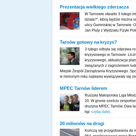
Prezentacja wielkiego zderzacza
W Tarnowie otwarto 3 lutego i
działa?”, którą będzie można o
ulicy Gumniskiej w Tarnowie. Of
Jan Pluty z Wydziału Fizyki Po
Tarnów gotowy na kryzys?
3 lutego odbyła się odprawa ro
kryzysowego w Tarnowie. Liczn
kryzysowego, aktualizacja pl
związanych z zagrożeniem ludnoś
Miejski Zespół Zarządzania Kryzysowego. Spotk
w minionym roku najlepiej wywiązywały się 
MPEC Tarnów liderem
Ruszyła Małopolska Liga Młodz
20. W gronie sześciu zespołów 
drużyna MPEC Tarnów. Dwa tar
ligi.
czytaj dalej...
20 milionów na drogi
Kończą się przygotowania do re