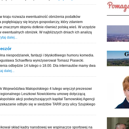
 w kraju rozważa ewentualność obniżenia podatków
a pogłębiający się kryzys gospodarczy, który zdaniem
znacznym stopniu dotknie również polską wieś. W urzędzie
w ewentualnych obniżek. W najbliższych dniach ich analizą
ytaj dalej...
ieczór
łna niespodzianek, fantazji i błyskotliwego humoru komedia.
Bogusława Schaeffera wyreżyserował Tomasz Piasecki.
ienia odbędzie 14 lutego o 18.00. Dla internautów mamy dwa
aj dalej...
k Województwa Małopolskiego 4 lutego wręczył prezesowi
 Regionalnego Leszkowi Nowickiemu umowę dotyczącą
opolskie akcji podwyższających kapitał Tarnowskiej Agencji
ekazanie odbyło się w siedzibie TARR przy ulicy Szujskiego
likował skład kadry narodowej we wspinaczce sportowej na