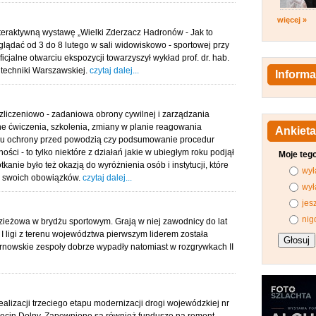
więcej »
nteraktywną wystawę „Wielki Zderzacz Hadronów - Jak to
glądać od 3 do 8 lutego w sali widowiskowo - sportowej przy
icjalne otwarciu ekspozycji towarzyszył wykład prof. dr. hab.
litechniki Warszawskiej.
czytaj dalej...
Informa
zliczeniowo - zadaniowa obrony cywilnej i zarządzania
e ćwiczenia, szkolenia, zmiany w planie reagowania
Ankieta
anu ochrony przed powodzią czy podsumowanie procedur
ci - to tylko niektóre z działań jakie w ubiegłym roku podjął
Moje teg
anie było też okazją do wyróżnienia osób i instytucji, które
wył
ze swoich obowiązków.
czytaj dalej...
wył
jes
nig
ieżowa w brydżu sportowym. Grają w niej zawodnicy do lat
I ligi z terenu województwa pierwszym liderem została
nowskie zespoły dobrze wypadły natomiast w rozgrywkach II
alizacji trzeciego etapu modernizacji drogi wojewódzkiej nr