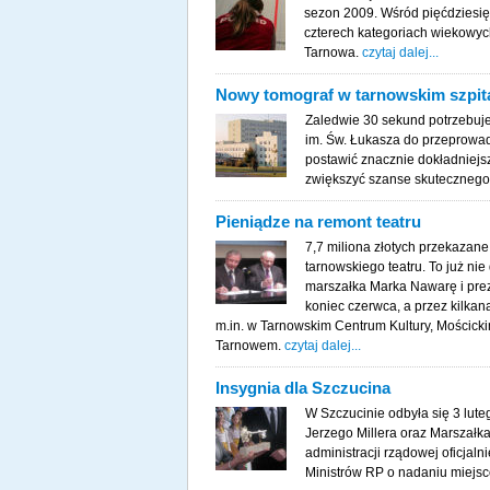
sezon 2009. Wśród pięćdziesię
czterech kategoriach wiekowyc
Tarnowa.
czytaj dalej...
Nowy tomograf w tarnowskim szpit
Zaledwie 30 sekund potrzebuj
im. Św. Łukasza do przeprowa
postawić znacznie dokładniejs
zwiększyć szanse skutecznego
Pieniądze na remont teatru
7,7 miliona złotych przekazan
tarnowskiego teatru. To już ni
marszałka Marka Nawarę i pre
koniec czerwca, a przez kilkan
m.in. w Tarnowskim Centrum Kultury, Mościcki
Tarnowem.
czytaj dalej...
Insygnia dla Szczucina
W Szczucinie odbyła się 3 lut
Jerzego Millera oraz Marszałk
administracji rządowej oficja
Ministrów RP o nadaniu miejsc