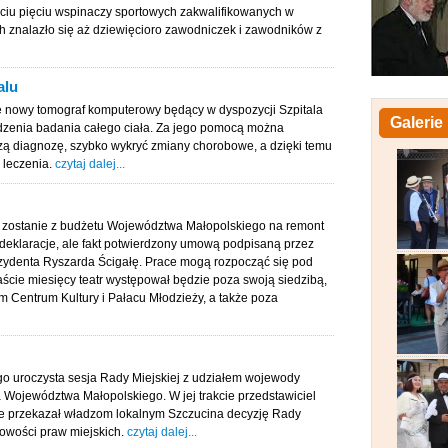
ciu pięciu wspinaczy sportowych zakwalifikowanych w
h znalazło się aż dziewięcioro zawodniczek i zawodników z
alu
e nowy tomograf komputerowy będący w dyspozycji Szpitala
Galerie
dzenia badania całego ciała. Za jego pomocą można
zą diagnozę, szybko wykryć zmiany chorobowe, a dzięki temu
 leczenia.
czytaj dalej...
e zostanie z budżetu Województwa Małopolskiego na remont
e deklaracje, ale fakt potwierdzony umową podpisaną przez
zydenta Ryszarda Ścigałę. Prace mogą rozpocząć się pod
aście miesięcy teatr występował będzie poza swoją siedzibą,
m Centrum Kultury i Pałacu Młodzieży, a także poza
ego uroczysta sesja Rady Miejskiej z udziałem wojewody
a Województwa Małopolskiego. W jej trakcie przedstawiciel
lnie przekazał władzom lokalnym Szczucina decyzję Rady
owości praw miejskich.
czytaj dalej...