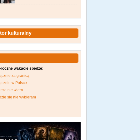
tor kulturalny
oroczne wakacje spędzę:
ącznie za granicą
ącznie w Polsce
zcze nie wiem
dzie się nie wybieram