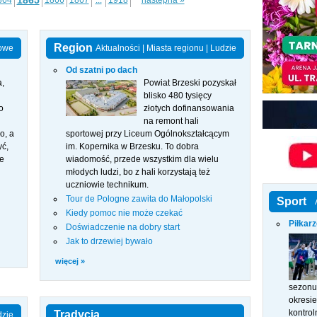
1865
864
1866
1867
...
1918
nastepna »
Region
owe
Aktualności
|
Miasta regionu
|
Ludzie
Od szatni po dach
a,
Powiat Brzeski pozyskał
blisko 480 tysięcy
o
złotych dofinansowania
na remont hali
o, a
sportowej przy Liceum Ogólnokształcącym
yć,
im. Kopernika w Brzesku. To dobra
e
wiadomość, przede wszystkim dla wielu
młodych ludzi, bo z hali korzystają też
uczniowie technikum.
Tour de Pologne zawita do Małopolski
Sport
Kiedy pomoc nie może czekać
Piłkar
Doświadczenie na dobry start
Jak to drzewiej bywało
więcej »
sezonu 
okresi
kontrol
Tradycja
dzie