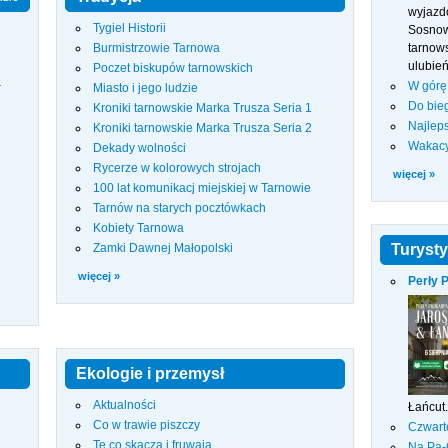
wyjazd
Tygiel Historii
Sosnow
Burmistrzowie Tarnowa
tarnows
ulubień
Poczet biskupów tarnowskich
a
W górę
Miasto i jego ludzie
Do bie
Kroniki tarnowskie Marka Trusza Seria 1
Najleps
Kroniki tarnowskie Marka Trusza Seria 2
Wakacy
Dekady wolności
Rycerze w kolorowych strojach
więcej »
100 lat komunikacj miejskiej w Tarnowie
Tarnów na starych pocztówkach
Kobiety Tarnowa
Zamki Dawnej Małopolski
Turyst
więcej »
Perły 
Ekologie i przemysł
Aktualności
Łańcut.
Co w trawie piszczy
Czwart
Te co skaczą i fruwają
Na Pa-