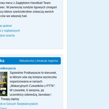
owy mecz z Zagłębiem Handball Team
iec. W pierwszej rundzie ligowych zmagań
cy kibice sześciokrotnie zobaczą swoich
ców we własnej hali.
gu gotowi
i z najlepszych
jne szachy
yka
Aktualności
|
Atrakcje regionu
Podkarpacia
Sąsiednie Podkarpacie to kierunek,
w którym uda się kolejna wycieczka
organizowana w ramach
„Wakacyjnych Czwartków z PTTK”.
W czwartek, 6 sierpnia, jej
uczestnicy odwiedzą Jarosław i
 Trwają zapisy.
ek w Górach Świętokrzyskich
Góry!