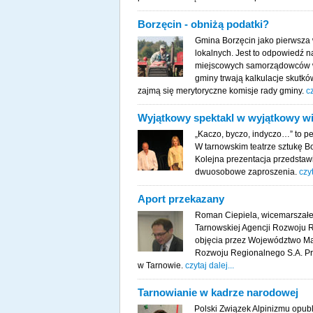
Borzęcin - obniżą podatki?
Gmina Borzęcin jako pierwsza
lokalnych. Jest to odpowiedź n
miejscowych samorządowców w 
gminy trwają kalkulacje skutkó
zajmą się merytoryczne komisje rady gminy.
cz
Wyjątkowy spektakl w wyjątkowy w
„Kaczo, byczo, indyczo…” to pe
W tarnowskim teatrze sztukę 
Kolejna prezentacja przedstaw
dwuosobowe zaproszenia.
czyt
Aport przekazany
Roman Ciepiela, wicemarszałe
Tarnowskiej Agencji Rozwoju
objęcia przez Województwo Mał
Rozwoju Regionalnego S.A. Prz
w Tarnowie.
czytaj dalej...
Tarnowianie w kadrze narodowej
Polski Związek Alpinizmu opub