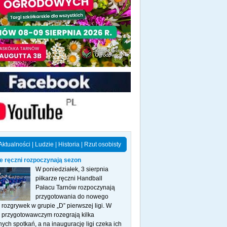
Aktualności
|
Ludzie
|
Historia
|
Rzut osobisty
ze ręczni rozpoczynają sezon
W poniedziałek, 3 sierpnia
piłkarze ręczni Handball
Pałacu Tarnów rozpoczynają
przygotowania do nowego
rozgrywek w grupie „D” pierwszej ligi. W
e przygotowawczym rozegrają kilka
nych spotkań, a na inaugurację ligi czeka ich