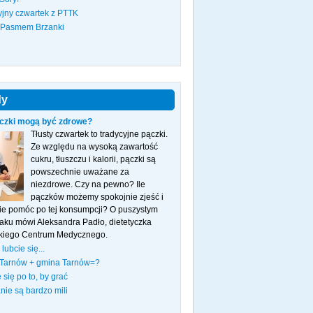
jny czwartek z PTTK
 Pasmem Brzanki
dy
czki mogą być zdrowe?
Tłusty czwartek to tradycyjne pączki.
Ze względu na wysoką zawartość
cukru, tłuszczu i kalorii, pączki są
powszechnie uważane za
niezdrowe. Czy na pewno? Ile
pączków możemy spokojnie zjeść i
bie pomóc po tej konsumpcji? O puszystym
aku mówi Aleksandra Padło, dietetyczka
kiego Centrum Medycznego.
lubcie się...
 Tarnów + gmina Tarnów=?
 się po to, by grać
nie są bardzo mili