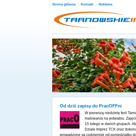
Strona główna
|
Kontakt
|
Reklama
Od dziś zapisy do PracOFFni
W pierwszą niedzielę ferii Ta
malowania na jedwabiu. Zajęci
15 lutego w dwóch grupach. Ab
Dziale Imprez TCK oraz dokonać
prowadzone są codziennie od poniedziałku do