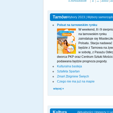
« poprzednia
1
...
1863
1
Tarnów
Wybory 2023
|
Wybory samorząd
Polsat na tarnowskim rynku
W weekend, 8 i 9 sierpni
na tarnowskim rynku
zainstaluje się Miasteczk
Polsatu. Stacja nadawać
będzie z Tarnowa na żyw
w sobotę, z Pasażu Odkr
dworca PKP oraz Centrum Sztuki Mościc
podawana będzie prognoza pogody.
Kulturalna basteja
Sztafeta Spartan
Zmarł Zbigniew Święch
Czego nie ma już na mapie
więcej »
Kultura
Aktualności
|
Imprezy
|
Lu