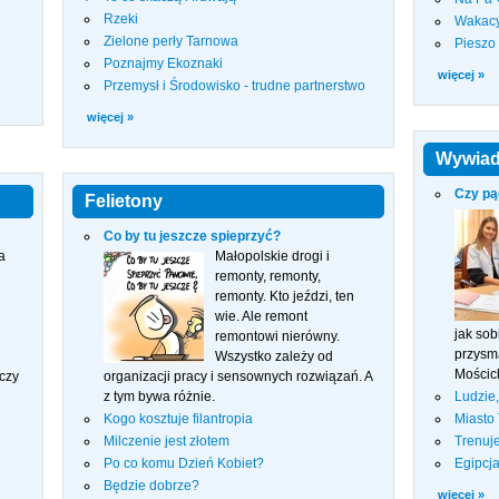
Rzeki
Wakacy
Zielone perły Tarnowa
Pieszo
Poznajmy Ekoznaki
więcej »
Przemysł i Środowisko - trudne partnerstwo
więcej »
Wywia
Czy pą
Felietony
Co by tu jeszcze spieprzyć?
a
Małopolskie drogi i
remonty, remonty,
remonty. Kto jeździ, ten
wie. Ale remont
jak so
remontowi nierówny.
przysm
Wszystko zależy od
Mościc
czy
organizacji pracy i sensownych rozwiązań. A
z tym bywa różnie.
Ludzie, 
Kogo kosztuje filantropia
Miasto
Milczenie jest złotem
Trenuje
Po co komu Dzień Kobiet?
Egipcja
Będzie dobrze?
więcej »