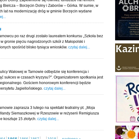
zęcin Dolny. Zapewnione są również fundusze na remont
óg Bielcza – Borzęcin Dolny i Zaborów – Górka. W sumie, w
ech lat na modernizację dróg w gminie Borzęcin wydane
ej...
u
rnowcu po raz drugi zostało laureatem konkursu „Szkoła bez
 w gronie pięciu nagrodzonych szkół z Małopolski i
nionych spośród blisko tysiąca wniosków.
czytaj dalej...
y ulicy Wałowej w Tarnowie odbędzie się konferencja i
ąć sukces w czasach kryzysu?". Organizatorem spotkania jest
egionalnego. Gościem honorowym konferencji będzie
wersytetu Jagiellońskiego.
czytaj dalej...
rnowie zaprasza 3 lutego na spektakl teatralny pt. „Moja
. Wandy Siemaszkowej w Rzeszowie w reżyserii Remigiusza
e kosztuje 15 złotych.
czytaj dalej...