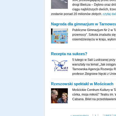
964, przebiegającej przez Bor
drogi Bielcza – Dębno oraz dr
ciągu najbliższych dwóch, trz
zostanie ponad 20 milionów złotych.
czytaj dal
Nagroda dla gimnazjum w Tarnowc
Publiczne Gimnazjum Nr 2 w Ta
przemocy”. Szkoła znalazła się
osiemdziesięciu w kraju, wyło
Recepta na sukces?
5 lutego w Sali Lustrzanej prz
warsztaty na temat „Jak osiągn
Tarnowska Agencja Rozwoju R
profesor Zbigniew Nęcki z Uni
Rzeszowski spektakl w Mościcach
Mościckie Centrum Kultury w Ta
córka, moja miłość” Teatru im
Cabana. Bilet na przedstawieni