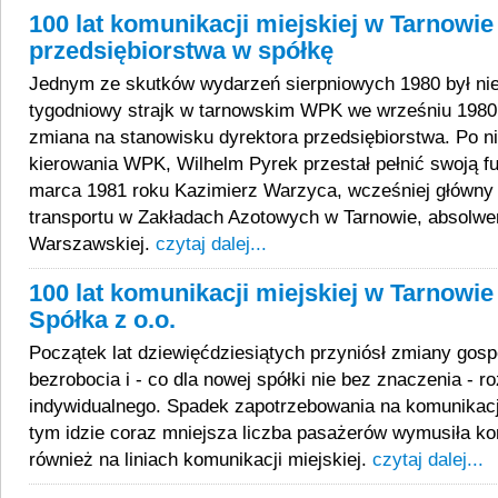
100 lat komunikacji miejskiej w Tarnowie (
przedsiębiorstwa w spółkę
Jednym ze skutków wydarzeń sierpniowych 1980 był nie 
tygodniowy strajk w tarnowskim WPK we wrześniu 1980 r
zmiana na stanowisku dyrektora przedsiębiorstwa. Po n
kierowania WPK, Wilhelm Pyrek przestał pełnić swoją fu
marca 1981 roku Kazimierz Warzyca, wcześniej główny s
transportu w Zakładach Azotowych w Tarnowie, absolwen
Warszawskiej.
czytaj dalej...
100 lat komunikacji miejskiej w Tarnowie
Spółka z o.o.
Początek lat dziewięćdziesiątych przyniósł zmiany gos
bezrobocia i - co dla nowej spółki nie bez znaczenia - r
indywidualnego. Spadek zapotrzebowania na komunikacj
tym idzie coraz mniejsza liczba pasażerów wymusiła k
również na liniach komunikacji miejskiej.
czytaj dalej...