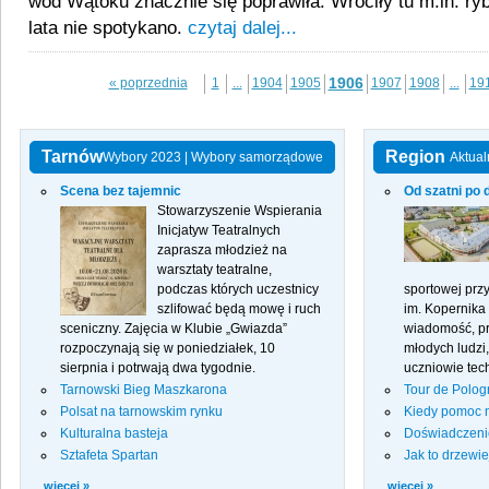
wód Wątoku znacznie się poprawiła. Wróciły tu m.in. ryb
lata nie spotykano.
czytaj dalej...
1906
« poprzednia
1
...
1904
1905
1907
1908
...
19
Tarnów
Region
Wybory 2023
|
Wybory samorządowe
Aktual
Scena bez tajemnic
Od szatni po 
Stowarzyszenie Wspierania
Inicjatyw Teatralnych
zaprasza młodzież na
warsztaty teatralne,
podczas których uczestnicy
sportowej prz
szlifować będą mowę i ruch
im. Kopernika
sceniczny. Zajęcia w Klubie „Gwiazda”
wiadomość, pr
rozpoczynają się w poniedziałek, 10
młodych ludzi,
sierpnia i potrwają dwa tygodnie.
uczniowie tec
Tarnowski Bieg Maszkarona
Tour de Polog
Polsat na tarnowskim rynku
Kiedy pomoc 
Kulturalna basteja
Doświadczenie
Sztafeta Spartan
Jak to drzewi
więcej »
więcej »