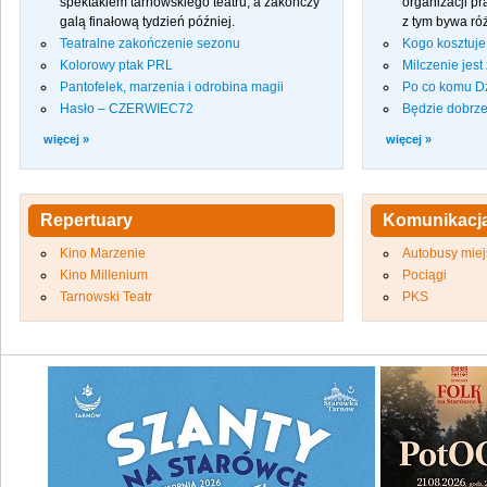
spektaklem tarnowskiego teatru, a zakończy
organizacji p
galą finałową tydzień później.
z tym bywa róż
Teatralne zakończenie sezonu
Kogo kosztuje 
Kolorowy ptak PRL
Milczenie jest
Pantofelek, marzenia i odrobina magii
Po co komu Dz
Hasło – CZERWIEC72
Będzie dobrz
więcej »
więcej »
Repertuary
Komunikacj
Kino Marzenie
Autobusy miej
Kino Millenium
Pociągi
Tarnowski Teatr
PKS