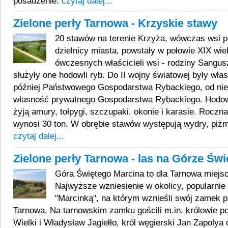
posadzenie.
czytaj dalej...
Zielone perły Tarnowa - Krzyskie stawy
20 stawów na terenie Krzyża, wówczas wsi 
dzielnicy miasta, powstały w połowie XIX wi
ówczesnych właścicieli wsi - rodziny Sangu
służyły one hodowli ryb. Do II wojny światowej były wła
później Państwowego Gospodarstwa Rybackiego, od ni
własność prywatnego Gospodarstwa Rybackiego. Hodowa
żyją amury, tołpygi, szczupaki, okonie i karasie. Roczna
wynosi 30 ton. W obrębie stawów występują wydry, piżm
czytaj dalej...
Zielone perły Tarnowa - las na Górze Św
Góra Świętego Marcina to dla Tarnowa miejs
Najwyższe wzniesienie w okolicy, popularni
"Marcinką", na którym wznieśli swój zamek pi
Tarnowa. Na tarnowskim zamku gościli m.in. królowie po
Wielki i Władysław Jagiełło, król węgierski Jan Zapolya 