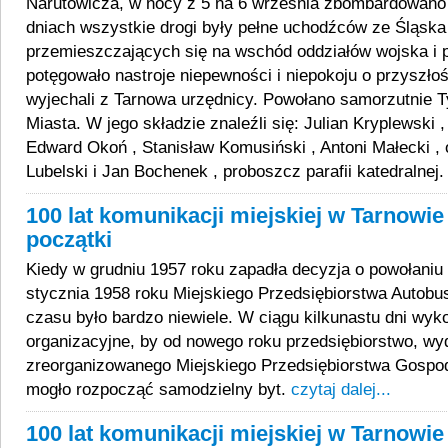
Narutowicza, w nocy z 5 na 6 września zbombardowano 
dniach wszystkie drogi były pełne uchodźców ze Śląska
przemieszczających się na wschód oddziałów wojska i po
potęgowało nastroje niepewności i niepokoju o przyszło
wyjechali z Tarnowa urzędnicy. Powołano samorzutnie
Miasta. W jego składzie znaleźli się: Julian Kryplewski ,
Edward Okoń , Stanisław Komusiński , Antoni Małecki , 
Lubelski i Jan Bochenek , proboszcz parafii katedralnej
100 lat komunikacji miejskiej w Tarnowie 
początki
Kiedy w grudniu 1957 roku zapadła decyzja o powołaniu 
stycznia 1958 roku Miejskiego Przedsiębiorstwa Autob
czasu było bardzo niewiele. W ciągu kilkunastu dni wy
organizacyjne, by od nowego roku przedsiębiorstwo, wy
zreorganizowanego Miejskiego Przedsiębiorstwa Gospo
mogło rozpocząć samodzielny byt.
czytaj dalej...
100 lat komunikacji miejskiej w Tarnowie 