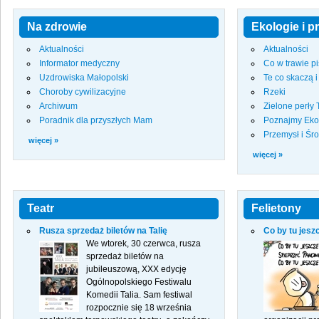
Na zdrowie
Ekologie i p
Aktualności
Aktualności
Informator medyczny
Co w trawie p
Uzdrowiska Małopolski
Te co skaczą i
Choroby cywilizacyjne
Rzeki
Archiwum
Zielone perły
Poradnik dla przyszłych Mam
Poznajmy Eko
Przemysł i Śr
więcej »
więcej »
Teatr
Felietony
Rusza sprzedaż biletów na Talię
Co by tu jesz
We wtorek, 30 czerwca, rusza
sprzedaż biletów na
jubileuszową, XXX edycję
Ogólnopolskiego Festiwalu
Komedii Talia. Sam festiwal
rozpocznie się 18 września