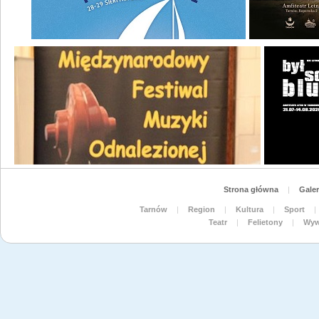
Strona główna
|
Galer
Tarnów
|
Region
|
Kultura
|
Sport
|
Teatr
|
Felietony
|
Wyw