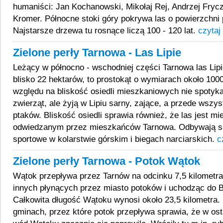
humaniści: Jan Kochanowski, Mikołaj Rej, Andrzej Fryc
Kromer. Północne stoki góry pokrywa las o powierzchni
Najstarsze drzewa tu rosnące liczą 100 - 120 lat.
czytaj 
Zielone perły Tarnowa - Las Lipie
Leżący w północno - wschodniej części Tarnowa las Lipi
blisko 22 hektarów, to prostokąt o wymiarach około 100
względu na bliskość osiedli mieszkaniowych nie spotyka
zwierząt, ale żyją w Lipiu sarny, zające, a przede wszy
ptaków. Bliskość osiedli sprawia również, że las jest m
odwiedzanym przez mieszkańców Tarnowa. Odbywają s
sportowe w kolarstwie górskim i biegach narciarskich.
c
Zielone perły Tarnowa - Potok Wątok
Wątok przepływa przez Tarnów na odcinku 7,5 kilometra,
innych płynących przez miasto potoków i uchodząc do Bi
Całkowita długość Wątoku wynosi około 23,5 kilometra.
gminach, przez które potok przepływa sprawia, że w ost