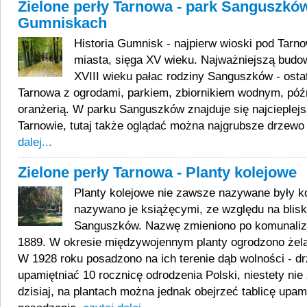
Zielone perły Tarnowa - park Sanguszkó
Gumniskach
Historia Gumnisk - najpierw wioski pod Tarn
miasta, sięga XV wieku. Najważniejszą budow
XVIII wieku pałac rodziny Sanguszków - ostat
Tarnowa z ogrodami, parkiem, zbiornikiem wodnym, późn
oranżerią. W parku Sanguszków znajduje się najcieplej
Tarnowie, tutaj także oglądać można najgrubsze drzewo
dalej...
Zielone perły Tarnowa - Planty kolejowe
Planty kolejowe nie zawsze nazywane były k
nazywano je książęcymi, ze względu na blis
Sanguszków. Nazwę zmieniono po komunaliza
1889. W okresie międzywojennym planty ogrodzono że
W 1928 roku posadzono na ich terenie dąb wolności - d
upamiętniać 10 rocznicę odrodzenia Polski, niestety nie
dzisiaj, na plantach można jednak obejrzeć tablicę upam