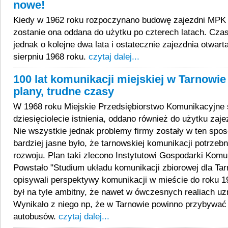
nowe!
Kiedy w 1962 roku rozpoczynano budowę zajezdni MPK 
zostanie ona oddana do użytku po czterech latach. Czas
jednak o kolejne dwa lata i ostatecznie zajezdnia otwart
sierpniu 1968 roku.
czytaj dalej...
100 lat komunikacji miejskiej w Tarnowie 
plany, trudne czasy
W 1968 roku Miejskie Przedsiębiorstwo Komunikacyjne 
dziesięciolecie istnienia, oddano również do użytku zaj
Nie wszystkie jednak problemy firmy zostały w ten spo
bardziej jasne było, że tarnowskiej komunikacji potrzebny
rozwoju. Plan taki zlecono Instytutowi Gospodarki Kom
Powstało "Studium układu komunikacji zbiorowej dla Tar
opisywali perspektywy komunikacji w mieście do roku 19
był na tyle ambitny, że nawet w ówczesnych realiach uz
Wynikało z niego np, że w Tarnowie powinno przybywać
autobusów.
czytaj dalej...