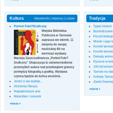
Kultura
Tradycja
Aktualności
|
Imprezy
|
Ludzie
Portret Foto?Graficzny
Tygiel Historii
Miejska Biblioteka
Burmistrzowi
Publiczna w Tarnowie
Poczet biskup
zaprasza we wtorek, 11
Miasto i jego 
sierpnia do swojej
Kroniki tarno
mościckiej filii na
Kroniki tarno
wernisaż wystawy
Dekady wolno
Macieja Zaszczudłowicza „Portret Foto?
Rycerze w kol
Graficzny”. Ekspozycja to odzwierciedlenie
100 lat komun
przemyśleń autora nad przebiegiem granicy
pomiędzy fotografią a grafiką. Wystawa
Tarnów na sta
czynna będzie do końca września.
Kobiety Tarn
Jeżeli ci się wydaje...
Zamki Dawnej
Alchemia Obrazu
więcej »
Najpiękniejsze arie
Malarstwo i rysunek
więcej »