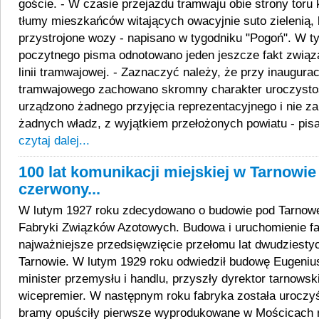
goście. - W czasie przejazdu tramwaju obie strony toru
tłumy mieszkańców witających owacyjnie suto zielenią,
przystrojone wozy - napisano w tygodniku "Pogoń". W
poczytnego pisma odnotowano jeden jeszcze fakt zwią
linii tramwajowej. - Zaznaczyć należy, że przy inaugurac
tramwajowego zachowano skromny charakter uroczystoś
urządzono żadnego przyjęcia reprezentacyjnego i nie za
żadnych władz, z wyjątkiem przełożonych powiatu - pisa
czytaj dalej...
100 lat komunikacji miejskiej w Tarnowie 
czerwony...
W lutym 1927 roku zdecydowano o budowie pod Tarno
Fabryki Związków Azotowych. Budowa i uruchomienie fa
najważniejsze przedsięwzięcie przełomu lat dwudziestyc
Tarnowie. W lutym 1929 roku odwiedził budowę Eugeniu
minister przemysłu i handlu, przyszły dyrektor tarnowsk
wicepremier. W następnym roku fabryka została uroczyśc
bramy opuściły pierwsze wyprodukowane w Mościcach