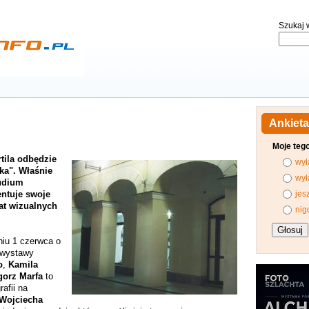
Szukaj w
Ankieta
Moje teg
tila odbędzie
wył
tka". Właśnie
wył
tudium
entuje swoje
jes
iat wizualnych
nig
niu 1 czerwca o
ż wystawy
o
,
Kamila
gorz Marfa
to
afii na
Wojciecha