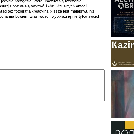
o jedynie narzędzia, które umożliwiają tworzenie
fantazja pozwalają tworzyć świat wizualnych emocji i
ąd też fotografia kreacyjna bliższa jest malarstwu niż
 Uruchamia bowiem wrażliwość i wyobraźnię nie tylko swoich