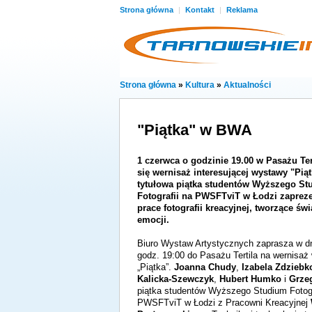
Strona główna
|
Kontakt
|
Reklama
Strona główna
»
Kultura
»
Aktualności
"Piątka" w BWA
1 czerwca o godzinie 19.00 w Pasażu Ter
się wernisaż interesującej wystawy "Pią
tytułowa piątka studentów Wyższego S
Fotografii na PWSFTviT w Łodzi zaprez
prace fotografii kreacyjnej, tworzące św
emocji.
Biuro Wystaw Artystycznych zaprasza w d
godz. 19:00 do Pasażu Tertila na wernisa
„Piątka”.
Joanna Chudy
,
Izabela Zdziebk
Kalicka-Szewczyk
,
Hubert Humko
i
Grze
piątka studentów Wyższego Studium Fotogr
PWSFTviT w Łodzi z Pracowni Kreacyjnej