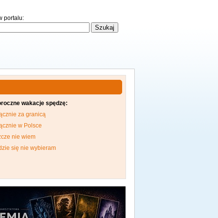
 portalu:
oroczne wakacje spędzę:
ącznie za granicą
ącznie w Polsce
zcze nie wiem
dzie się nie wybieram