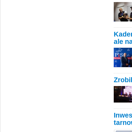
Kaden
ale n
Zrobi
Inwes
tarn