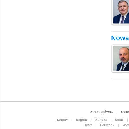
Nowa 
Strona główna
|
Galer
Tarnów
|
Region
|
Kultura
|
Sport
|
Teatr
|
Felietony
|
Wyw