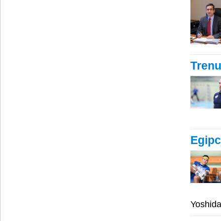
Trenu
Egipc
Yoshida