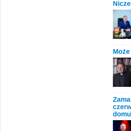
Nicz
Może 
Zaman
czerw
domu