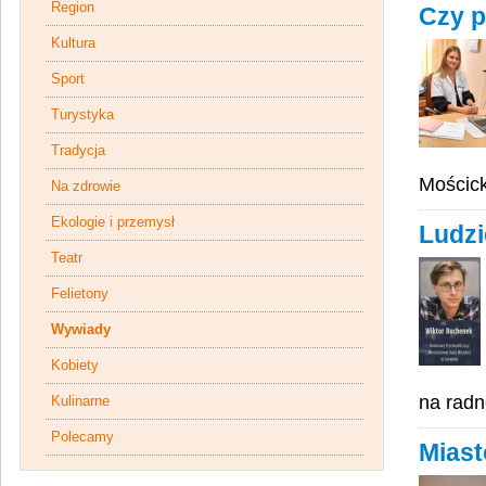
Region
Czy p
Kultura
Sport
Turystyka
Tradycja
Mościc
Na zdrowie
Ekologie i przemysł
Ludzie
Teatr
Felietony
Wywiady
Kobiety
na rad
Kulinarne
Polecamy
Miast