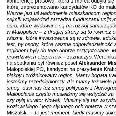
konferencję prasową, która 1 marca odbyła się
której zaprezentowano kandydatów KO do małop
Ważne jest uświadomienie mieszkańcom regionu
sejmik wojewódzki zarządza funduszami unijnym
euro, które wydawane są na rozwój samorządów
w Małopolsce – z drugiej strony są to również 
własne, które inwestowane są w zdrowie, eduka
jest, by osoby, które wezmą odpowiedzialność 
regionem były do tego dobrze przygotowane. M
prawdziwych ekspertów
– zaznaczyła Weronik
na spotkaniu był również poseł
Aleksander Mis
Małopolskiej PO, kandydat na prezydenta Krak
piękny i zróżnicowany region. Mamy bogatą trady
jesteśmy przedsiębiorczy. Ale mamy też wiele 
smog, dusi nas też smog polityczny z Nowogrod
Małopolanie często musieliśmy się wstydzić za 
czy byłą kurator Nowak. Musimy się też wstydz
Kozłowskiego i jego słynnego ochroniarza w sza
Miszalski. -
To jest moment, kiedy musimy doko