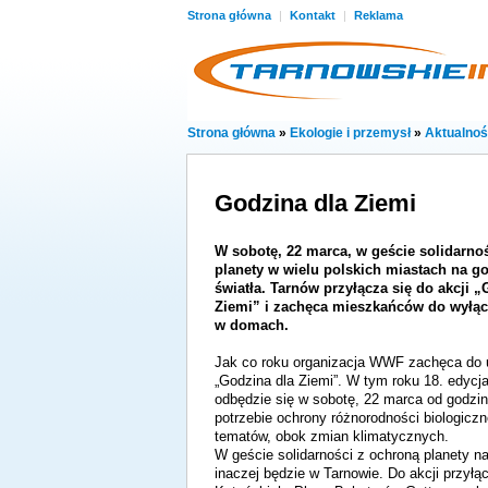
Strona główna
|
Kontakt
|
Reklama
Strona główna
»
Ekologie i przemysł
»
Aktualnoś
Godzina dla Ziemi
W sobotę, 22 marca, w geście solidarno
planety w wielu polskich miastach na g
światła. Tarnów przyłącza się do akcji „
Ziemi” i zachęca mieszkańców do wyłąc
w domach.
Jak co roku organizacja WWF zachęca do u
„Godzina dla Ziemi”. W tym roku 18. edycja
odbędzie się w sobotę, 22 marca od godzi
potrzebie ochrony różnorodności biologiczn
tematów, obok zmian klimatycznych.
W geście solidarności z ochroną planety na
inaczej będzie w Tarnowie. Do akcji przyłąc