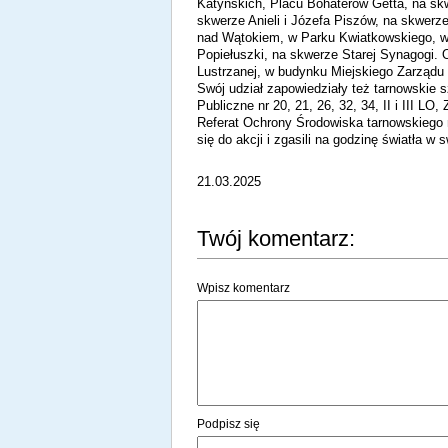
Katyńskich, Placu Bohaterów Getta, na skw
skwerze Anieli i Józefa Piszów, na skwerz
nad Wątokiem, w Parku Kwiatkowskiego, w
Popiełuszki, na skwerze Starej Synagogi. 
Lustrzanej, w budynku Miejskiego Zarządu
Swój udział zapowiedziały też tarnowskie 
Publiczne nr 20, 21, 26, 32, 34, II i III 
Referat Ochrony Środowiska tarnowskiego 
się do akcji i zgasili na godzinę światła w
21.03.2025
Twój komentarz:
Wpisz komentarz
Podpisz się