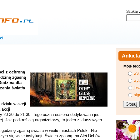
Szukaj w
ci
Ankieta
Moje teg
ści z ochroną
wył
odzinę zgasną
wył
Godzina dla
zenia światła
jes
nig
działu w akcji
 akcji
ny 20.30 do 21.30. Tegoroczna odsłona dedykowana jest
ej. Jak podkreślają organizatorzy, to jeden z kluczowych
 godzinę zgasną światła w wielu miastach Polski. Nie
zyło się wiele instytucji. Światła zgasną: na Alei Dębów