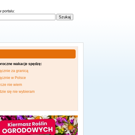
 portalu:
oroczne wakacje spędzę:
ącznie za granicą
ącznie w Polsce
zcze nie wiem
dzie się nie wybieram