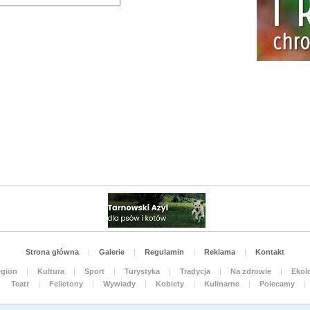
Strona główna
|
Galerie
|
Regulamin
|
Reklama
|
Kontakt
gion
|
Kultura
|
Sport
|
Turystyka
|
Tradycja
|
Na zdrowie
|
Ekolo
Teatr
|
Felietony
|
Wywiady
|
Kobiety
|
Kulinarne
|
Polecamy
|