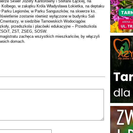
erze Skwer Józefy Kantorówny i Stefanii Łąckiej, na
e Kolbego, w zakątku Króla Władysława Łokietka, na deptaku
 Parku Legionów, w Parku Sanguszków, na skwerze ks.
Oświetlenie zostanie również wyłączone w budynku Sali
 Cmentarzy, w siedzibie Tarnowskich Wodociągów.
szkoły, przedszkola i placówki edukacyjne – Przedszkola
LO, ZSOiT, ZST, ZSEG, SOSW.
magistratu zachęca wszystkich mieszkańców, by włączyli
 swoich domach.