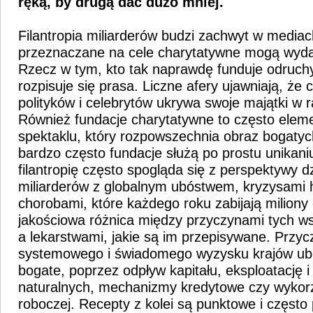
ręką, by drugą dać dużo mniej.
Filantropia miliarderów budzi zachwyt w mediac
przeznaczane na cele charytatywne mogą wyd
Rzecz w tym, kto tak naprawdę funduje odruchy
rozpisuje się prasa. Liczne afery ujawniają, że 
polityków i celebrytów ukrywa swoje majątki w 
Również fundacje charytatywne to często elem
spektaklu, który rozpowszechnia obraz bogaty
bardzo często fundacje służą po prostu unikan
filantropię często spogląda się z perspektywy dz
miliarderów z globalnym ubóstwem, kryzysami 
chorobami, które każdego roku zabijają miliony 
jakościowa różnica między przyczynami tych ws
a lekarstwami, jakie są im przepisywane. Przy
systemowego i świadomego wyzysku krajów ubo
bogate, poprzez odpływ kapitału, eksploatację
naturalnych, mechanizmy kredytowe czy wykorzy
roboczej. Recepty z kolei są punktowe i częst