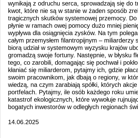
wynikają z odruchu serca, sprowadzają się do 
kwot, które nie są w stanie w żaden sposób 
tragicznych skutków systemowej przemocy. Do 
płynie w ramach owej pomocy dużo mniej pienię
wypływa dla osiągnięcia zysków. Na tym poleg
całym przemysłem filantropijnym – miliarderzy s
biorą udział w systemowym wyzysku krajów ubo
gromadzą swoje fortuny. Następnie, w błysku fl
tego, co zarobili, domagając się pochwał i pok
kłaniać się miliarderom, pytajmy ich, gdzie płacą
swoim pracownikom, jak dbają o regiony, w któr
wiedzą, na czym zarabiają spółki, których akcj
portfelach. Pytajmy, ile osób każdego roku umi
katastrof ekologicznych, które wywołuje rujnują
bogatych inwestorów w odległych regionach świ
14.06.2025