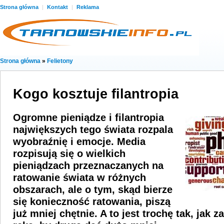
Strona główna
|
Kontakt
|
Reklama
Strona główna
»
Felietony
Kogo kosztuje filantropia
Ogromne pieniądze i filantropia
największych tego świata rozpala
wyobraźnię i emocje. Media
rozpisują się o wielkich
pieniądzach przeznaczanych na
ratowanie świata w różnych
obszarach, ale o tym, skąd bierze
się konieczność ratowania, piszą
już mniej chętnie. A to jest trochę tak, jak z