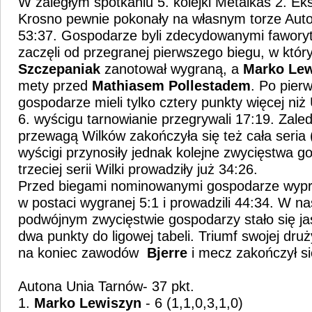
W zaległym spotkaniu 5. kolejki Metalkas 2. Ekstr
Krosno pewnie pokonały na własnym torze Aut
53:37. Gospodarze byli zdecydowanymi faworyta
zaczęli od przegranej pierwszego biegu, w któ
Szczepaniak
zanotował wygraną, a
Marko Lew
mety przed
Mathiasem Pollestadem
. Po pierw
gospodarze mieli tylko cztery punkty więcej niż
6. wyścigu tarnowianie przegrywali 17:19. Zal
przewagą Wilków zakończyła się też cała seria 
wyścigi przynosiły jednak kolejne zwycięstwa g
trzeciej serii Wilki prowadziły już 34:26.
Przed biegami nominowanymi gospodarze wypro
w postaci wygranej 5:1 i prowadzili 44:34. W n
podwójnym zwycięstwie gospodarzy stało się ja
dwa punkty do ligowej tabeli. Triumf swojej dru
na koniec zawodów
Bjerre
i mecz zakończył si
Autona Unia Tarnów- 37 pkt.
1.
Marko Lewiszyn
- 6 (1,1,0,3,1,0)