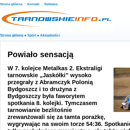
Strona główna
|
Kontakt
|
Reklama
Strona główna
»
Sport
»
Aktualności
Powiało sensacją
W 7. kolejce Metalkas 2. Ekstraligi
tarnowskie „Jaskółki” wysoko
przegrały z Abramczyk Polonią
Bydgoszcz i to drużyna z
Bydgoszczy była faworytem
spotkania 8. kolejki. Tymczasem
tarnowianie bezlitośnie
zrewanżowali się za tamta porażkę,
wygrywając na swoim torze 54:36. Spotkanie