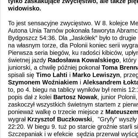
tylko zaskakujące zwycięstwo, ale także pi
widowisko.
To jest sensacyjne zwycięstwo. W 8. kolejce Met
Autona Unia Tarnów pokonała faworyta Abramc
Bydgoszcz 54:36. Dla „Jaskółek” było to drugie
na własnym torze, dla Polonii koniec serii wygr
Pierwsza seria biegów, ku radości kibiców, upł
świetnej jazdy
Radosława Kowalskiego
, który
juniorski, a chwilę później pokonał
Toma Brenn
spisali się
Timo Lahti
i
Marko Lewiszyn
, prze
Szymonem Woźniakiem
i
Aleksandrem Łokt
to, po 4. biegu na tablicy wyników był remis 12:
popis dał z kolei
Bartosz Nowak
, junior Polonii
zaskoczył wszystkich świetnym startem z pierw
ponieważ walkę o trzecie miejsce z
Mateuszem
wygrał
Krzysztof Buczkowski
, "Gryfy" wyszł
22:20. W biegu 9. tuż po starcie groźnie starli 
Szczepaniak i w efekcie sędzia przerwał wyścig