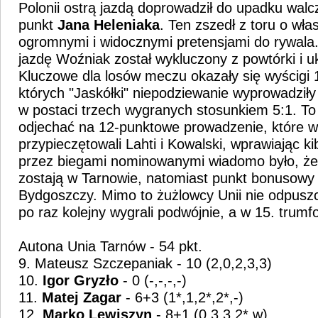
Polonii ostrą jazdą doprowadził do upadku wal
punkt
Jana Heleniaka
. Ten zszedł z toru o wła
ogromnymi i widocznymi pretensjami do rywala
jazdę Woźniak został wykluczony z powtórki i uk
Kluczowe dla losów meczu okazały się wyścigi 10
których "Jaskółki" niepodziewanie wyprowadziły
w postaci trzech wygranych stosunkiem 5:1. To 
odjechać na 12-punktowe prowadzenie, które w
przypieczętowali Lahti i Kowalski, wprawiając ki
przez biegami nominowanymi wiadomo było, że
zostają w Tarnowie, natomiast punkt bonusowy 
Bydgoszczy. Mimo to żużlowcy Unii nie odpuszcz
po raz kolejny wygrali podwójnie, a w 15. trumf
Autona Unia Tarnów - 54 pkt.
9. Mateusz Szczepaniak - 10 (2,0,2,3,3)
10.
Igor Gryzło
- 0 (-,-,-,-)
11.
Matej Zagar
- 6+3 (1*,1,2*,2*,-)
12.
Marko Lewiszyn
- 8+1 (0,3,3,2*,w)