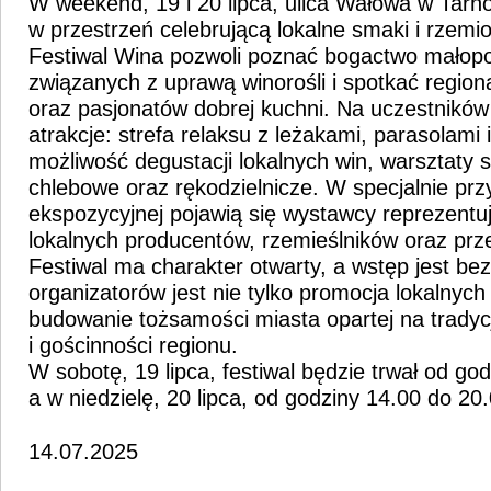
W weekend, 19 i 20 lipca, ulica Wałowa w Tarno
w przestrzeń celebrującą lokalne smaki i rzemi
Festiwal Wina pozwoli poznać bogactwo małopol
związanych z uprawą winorośli i spotkać regio
oraz pasjonatów dobrej kuchni. Na uczestników
atrakcje: strefa relaksu z leżakami, parasolami i
możliwość degustacji lokalnych win, warsztaty 
chlebowe oraz rękodzielnicze. W specjalnie prz
ekspozycyjnej pojawią się wystawcy reprezentuj
lokalnych producentów, rzemieślników oraz prz
Festiwal ma charakter otwarty, a wstęp jest be
organizatorów jest nie tylko promocja lokalnych
budowanie tożsamości miasta opartej na tradyc
i gościnności regionu.
W sobotę, 19 lipca, festiwal będzie trwał od go
a w niedzielę, 20 lipca, od godziny 14.00 do 20.
14.07.2025