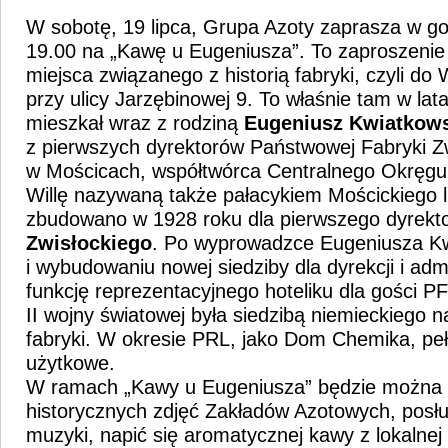
W sobotę, 19 lipca, Grupa Azoty zaprasza w g
19.00 na „Kawę u Eugeniusza”. To zaproszeni
miejsca związanego z historią fabryki, czyli do 
przy ulicy Jarzębinowej 9. To właśnie tam w la
mieszkał wraz z rodziną
Eugeniusz Kwiatkow
z pierwszych dyrektorów Państwowej Fabryki 
w Mościcach, współtwórca Centralnego Okręg
Willę nazywaną także pałacykiem Mościckiego 
zbudowano w 1928 roku dla pierwszego dyrekto
Zwisłockiego
. Po wyprowadzce Eugeniusza K
i wybudowaniu nowej siedziby dla dyrekcji i admini
funkcję reprezentacyjnego hoteliku dla gości P
II wojny światowej była siedzibą niemieckiego 
fabryki. W okresie PRL, jako Dom Chemika, pełn
użytkowe.
W ramach „Kawy u Eugeniusza” będzie można 
historycznych zdjęć Zakładów Azotowych, posłu
muzyki, napić się aromatycznej kawy z lokalnej 