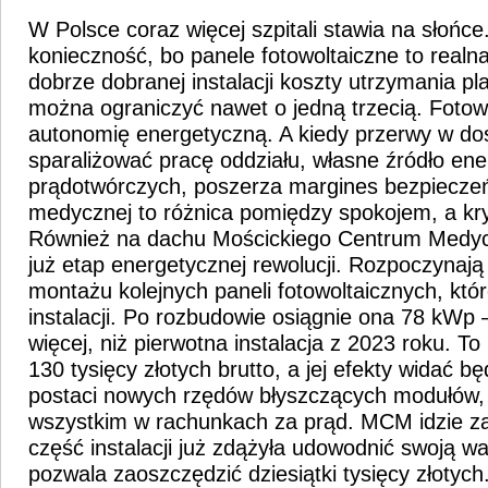
W Polsce coraz więcej szpitali stawia na słońce
konieczność, bo panele fotowoltaiczne to real
dobrze dobranej instalacji koszty utrzymania p
można ograniczyć nawet o jedną trzecią. Fotow
autonomię energetyczną. A kiedy przerwy w dos
sparaliżować pracę oddziału, własne źródło ene
prądotwórczych, poszerza margines bezpieczeń
medycznej to różnica pomiędzy spokojem, a k
Również na dachu Mościckiego Centrum Medyc
już etap energetycznej rewolucji. Rozpoczynają
montażu kolejnych paneli fotowoltaicznych, któ
instalacji. Po rozbudowie osiągnie ona 78 kWp 
więcej, niż pierwotna instalacja z 2023 roku. T
130 tysięcy złotych brutto, a jej efekty widać bę
postaci nowych rzędów błyszczących modułów,
wszystkim w rachunkach za prąd. MCM idzie z
część instalacji już zdążyła udowodnić swoją w
pozwala zaoszczędzić dziesiątki tysięcy złotych