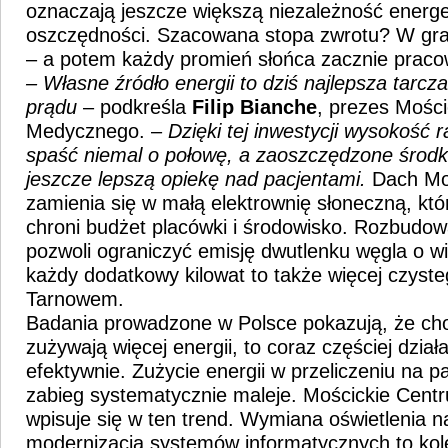
oznaczają jeszcze większą niezależność energet
oszczędności. Szacowana stopa zwrotu? W gra
– a potem każdy promień słońca zacznie praco
– Własne źródło energii to dziś najlepsza tarc
prądu
– podkreśla
Filip Bianche
, prezes Mośc
Medycznego. –
Dzięki tej inwestycji wysokość
spaść niemal o połowę, a zaoszczędzone środki
jeszcze lepszą opiekę nad pacjentami.
Dach Mo
zamienia się w małą elektrownię słoneczną, kt
chroni budżet placówki i środowisko. Rozbudow
pozwoli ograniczyć emisję dwutlenku węgla o wi
każdy dodatkowy kilowat to także więcej czyst
Tarnowem.
Badania prowadzone w Polsce pokazują, że cho
zużywają więcej energii, to coraz częściej działa
efektywnie. Zużycie energii w przeliczeniu na p
zabieg systematycznie maleje. Mościckie Cen
wpisuje się w ten trend. Wymiana oświetlenia 
modernizacja systemów informatycznych to kole