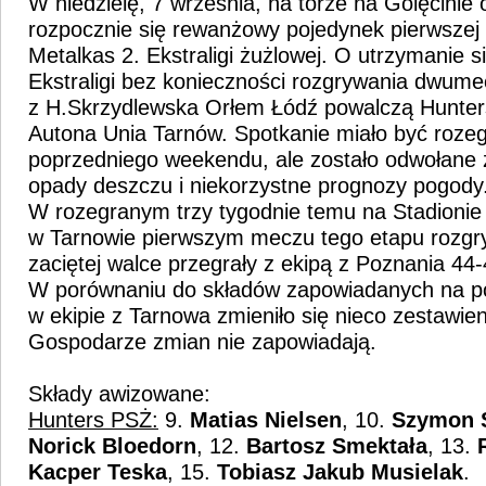
W niedzielę, 7 września, na torze na Golęcinie 
rozpocznie się rewanżowy pojedynek pierwszej
Metalkas 2. Ekstraligi żużlowej. O utrzymanie 
Ekstraligi bez konieczności rozgrywania dwum
z H.Skrzydlewska Orłem Łódź powalczą Hunte
Autona Unia Tarnów. Spotkanie miało być roze
poprzedniego weekendu, ale zostało odwołane 
opady deszczu i niekorzystne prognozy pogody
W rozegranym trzy tygodnie temu na Stadionie
w Tarnowie pierwszym meczu tego etapu rozgry
zaciętej walce przegrały z ekipą z Poznania 44-
W porównaniu do składów zapowiadanych na po
w ekipie z Tarnowa zmieniło się nieco zestawieni
Gospodarze zmian nie zapowiadają.
Składy awizowane:
Hunters PSŻ:
9.
Matias Nielsen
, 10.
Szymon 
Norick Bloedorn
, 12.
Bartosz Smektała
, 13.
Kacper Teska
, 15.
Tobiasz Jakub
Musielak
.