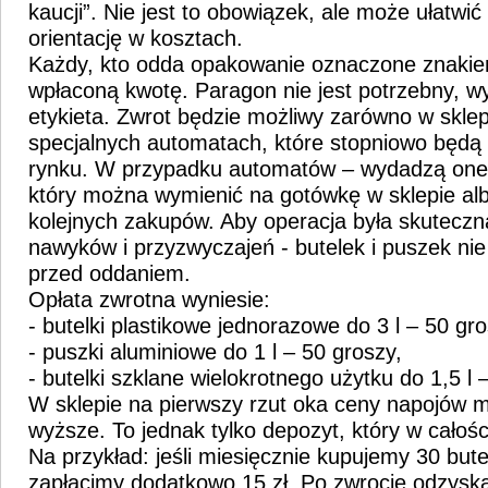
kaucji”. Nie jest to obowiązek, ale może ułatw
orientację w kosztach.
Każdy, kto odda opakowanie oznaczone znakie
wpłaconą kwotę. Paragon nie jest potrzebny, w
etykieta. Zwrot będzie możliwy zarówno w sklep
specjalnych automatach, które stopniowo będą 
rynku. W przypadku automatów – wydadzą one
który można wymienić na gotówkę w sklepie alb
kolejnych zakupów. Aby operacja była skuteczn
nawyków i przyzwyczajeń - butelek i puszek nie
przed oddaniem.
Opłata zwrotna wyniesie:
- butelki plastikowe jednorazowe do 3 l – 50 gro
- puszki aluminiowe do 1 l – 50 groszy,
- butelki szklane wielokrotnego użytku do 1,5 l –
W sklepie na pierwszy rzut oka ceny napojów
wyższe. To jednak tylko depozyt, który w całośc
Na przykład: jeśli miesięcznie kupujemy 30 bute
zapłacimy dodatkowo 15 zł. Po zwrocie odzyska