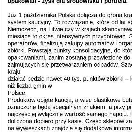
opakowań - zysk dla środowiska i portfela.
Już 1 października Polska dołącza do grona kra
system kaucyjny. To rozwiązanie, które od lat 
Niemczech, na Litwie czy w krajach skandynaws
miesiące to okres intensywnych przygotowań. S
operatorów, finalizują zakupy automatów i orga
zbiórki. Powstają punkty konsolidacyjne, do któr
opakowaniami, zanim zostaną przewiezione do s
zajmujących się przetwarzaniem odpadów. Szac
kraju
działać będzie nawet 40 tys. punktów zbiórki – k
niż liczba gmin w
Polsce.
Produktów objęte kaucją, a więc plastikowe butel
oznaczone będą specjalnym znakiem, a przy prz
najczęściej wyłącznie wartość samego napoju. 
doliczona dopiero przy kasie. Część sklepów z
na wywieszkach znajdzie się dodatkowa informac