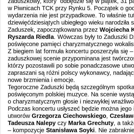
zaduszkowy, który odbędzie się w piątek, 31 p
w Piwnicach TCK przy Rynku 5. Początek o god
wydarzenia nie jest przypadkowe. To właśnie tut
dziewięćdziesiątych ubiegłego wieku narodziła s
Zaduszek, zapoczątkowana przez
Wojciecha K
Ryszarda Riedla
. Wówczas były to Zaduszki 
poświęcone pamięci charyzmatycznego wokalis
Z biegiem lat formuła koncertu poszerzyła się –
zaduszkowej scenie przypominana jest twórczoś
którzy pozostawili po sobie ponadczasowe utw
zapraszani są różni polscy wykonawcy, nadają
nowe brzmienia i emocje.
Tegoroczne Zaduszki będą szczególnym spotka
poświęconym polskiej muzyce. Na scenie wystąp
o charyzmatycznym głosie i niezwykłej wrażliwo
Podczas koncertu usłyszeć będzie można jego i
utworów
Grzegorza Ciechowskiego
,
Czesław
Tadeusza
Nalepy
czy
Marka Grechuty
, a tak
– kompozycje
Stanisława
Soyki
. Nie zabrakni