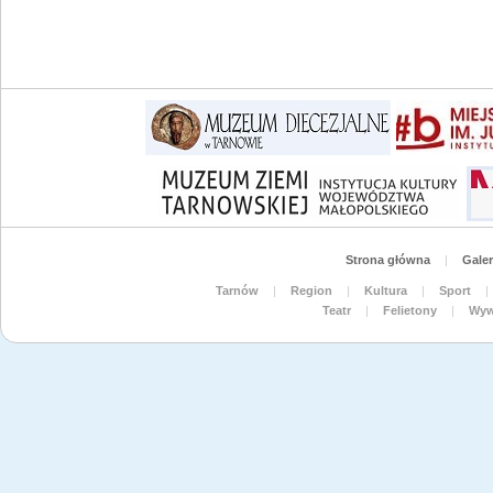
Strona główna
|
Galer
Tarnów
|
Region
|
Kultura
|
Sport
|
Teatr
|
Felietony
|
Wyw