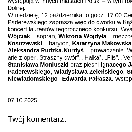
występują w innych miastach Polski – w tym ro
Dolnej.
W niedzielę, 12 października, o godz. 17.00 C
Paderewskiego zaprasza więc do dworku w Kąś
koncert laureatów tegorocznego konkursu. Wys
Wójciak
– sopran,
Wiktoria Wojdyła
– mezzo
Kostrzewski
– baryton,
Katarzyna Makowska
Aleksandra Rudzka-Kurdyś
– prowadzenie. W 
arie z oper „Straszny dwór”, „Halka”, „Flis”, „V
Stanisława Moniuszki
oraz pieśni
Ignacego J
Paderewskiego,
Władysława Żeleńskiego
,
S
Niewiadomskiego
i
Edwarda Pałłasza
. Wstęp
07.10.2025
Twój komentarz: