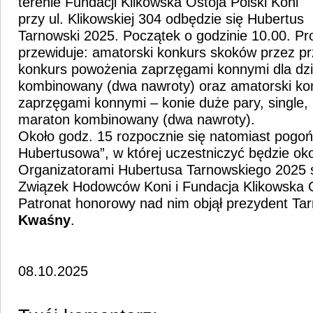
terenie Fundacji Klikowska Ostoja Polski Koni
przy ul. Klikowskiej 304 odbędzie się Hubertus
Tarnowski 2025. Początek o godzinie 10.00. P
przewiduje: amatorski konkurs skoków przez p
konkurs powożenia zaprzęgami konnymi dla dzi
kombinowany (dwa nawroty) oraz amatorski ko
zaprzęgami konnymi – konie duże pary, single, 
maraton kombinowany (dwa nawroty).
Około godz. 15 rozpocznie się natomiast pogoń
Hubertusowa”, w której uczestniczyć będzie oko
Organizatorami Hubertusa Tarnowskiego 2025 s
Związek Hodowców Koni i Fundacja Klikowska O
Patronat honorowy nad nim objął prezydent T
Kwaśny
.
08.10.2025