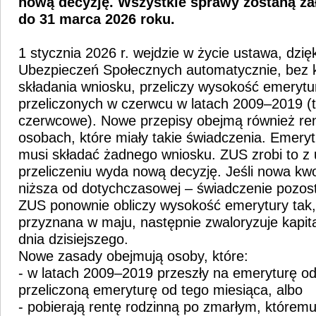
nową decyzję.
Wszystkie sprawy zostaną za
do 31 marca 2026 roku.
1 stycznia 2026 r. wejdzie w życie ustawa, dzięk
Ubezpieczeń Społecznych automatycznie, bez 
składania wniosku, przeliczy wysokość emerytu
przeliczonych w czerwcu w latach 2009–2019 (
czerwcowe). Nowe przepisy obejmą również ren
osobach, które miały takie świadczenia. Emeryt 
musi składać żadnego wniosku. ZUS zrobi to z 
przeliczeniu wyda nową decyzję. Jeśli nowa kw
niższa od dotychczasowej – świadczenie pozos
ZUS ponownie obliczy wysokość emerytury tak,
przyznana w maju, następnie zwaloryzuje kapita
dnia dzisiejszego.
Nowe zasady obejmują osoby, które:
- w latach 2009–2019 przeszły na emeryturę od
przeliczoną emeryturę od tego miesiąca, albo
- pobierają rentę rodzinną po zmarłym, któremu 