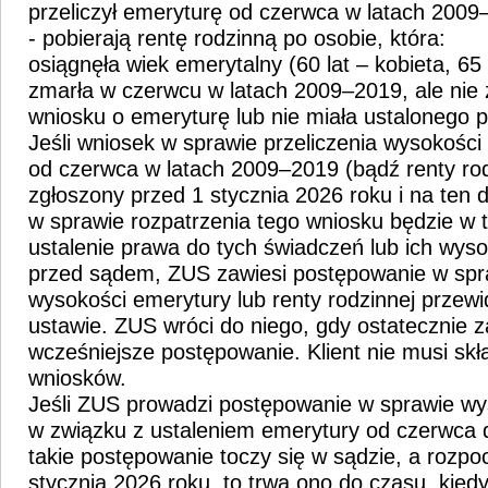
przeliczył emeryturę od czerwca w latach 2009
- pobierają rentę rodzinną po osobie, która:
osiągnęła wiek emerytalny (60 lat – kobieta, 65
zmarła w czerwcu w latach 2009–2019, ale nie 
wniosku o emeryturę lub nie miała ustalonego 
Jeśli wniosek w sprawie przeliczenia wysokości
od czerwca w latach 2009–2019 (bądź renty rod
zgłoszony przed 1 stycznia 2026 roku i na ten 
w sprawie rozpatrzenia tego wniosku będzie w 
ustalenie prawa do tych świadczeń lub ich wyso
przed sądem, ZUS zawiesi postępowanie w spra
wysokości emerytury lub renty rodzinnej przew
ustawie. ZUS wróci do niego, gdy ostatecznie z
wcześniejsze postępowanie. Klient nie musi sk
wniosków.
Jeśli ZUS prowadzi postępowanie w sprawie wy
w związku z ustaleniem emerytury od czerwca 
takie postępowanie toczy się w sądzie, a rozpo
stycznia 2026 roku, to trwa ono do czasu, kie