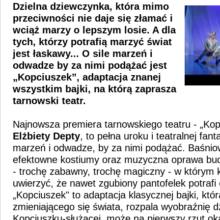
Dzielna dziewczynka, która mimo
przeciwności nie daje się złamać i
wciąż marzy o lepszym losie. A dla
tych, którzy potrafią marzyć świat
jest łaskawy... O sile marzeń i
odwadze by za nimi podążać jest
„Kopciuszek”, adaptacja znanej
wszystkim bajki, na którą zaprasza
tarnowski teatr.
Najnowsza premiera tarnowskiego teatru - „Kopc
Elżbiety Depty
, to pełna uroku i teatralnej fanta
marzeń i odwadze, by za nimi podążać. Baśnio
efektowne kostiumy oraz muzyczna oprawa budu
- trochę zabawny, trochę magiczny - w którym
uwierzyć, że nawet zgubiony pantofelek potrafi 
„Kopciuszek" to adaptacja klasycznej bajki, któ
zmieniającego się świata, rozpala wyobraźnię d
Kopciuszku-służącej, może na pierwszy rzut ok