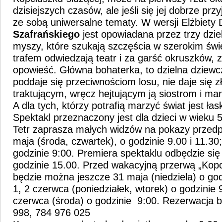
dzisiejszych czasów, ale jeśli się jej dobrze przy
ze sobą uniwersalne tematy. W wersji Elżbiety 
Szafrańskiego
jest opowiadana przez trzy dzie
myszy, które szukają szczęścia w szerokim świ
trafem odwiedzają teatr i za garść okruszków, 
opowieść. Główna bohaterka, to dzielna dziewcz
poddaje się przeciwnościom losu, nie daje się z
traktującym, wręcz hejtującym ją siostrom i mar
A dla tych, którzy potrafią marzyć świat jest ła
Spektakl przeznaczony jest dla dzieci w wieku 
Tetr zaprasza małych widzów na pokazy przed
maja (środa, czwartek), o godzinie 9.00 i 11.30;
godzinie 9:00. Premiera spektaklu odbędzie się
godzinie 15.00. Przed wakacyjną przerwą „Kop
będzie można jeszcze 31 maja (niedziela) o god
1, 2 czerwca (poniedziałek, wtorek) o godzinie 
czerwca (środa) o godzinie 9:00. Rezerwacja bi
998, 784 976 025