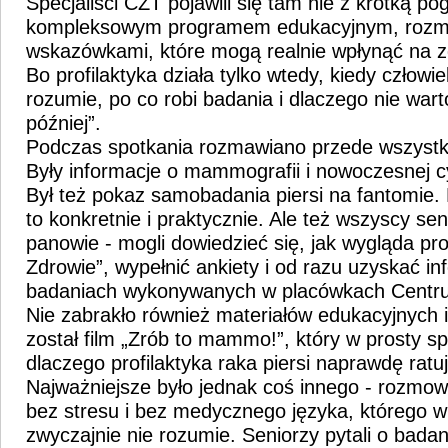
Specjaliści CZT pojawili się tam nie z krótką po
kompleksowym programem edukacyjnym, rozmo
wskazówkami, które mogą realnie wpłynąć na z
Bo profilaktyka działa tylko wtedy, kiedy człow
rozumie, po co robi badania i dlaczego nie wart
później”.
Podczas spotkania rozmawiano przede wszystk
Były informacje o mammografii i nowoczesnej cy
Był też pokaz samobadania piersi na fantomie.
to konkretnie i praktycznie. Ale też wszyscy sen
panowie - mogli dowiedzieć się, jak wygląda p
Zdrowie”, wypełnić ankiety i od razu uzyskać in
badaniach wykonywanych w placówkach Centr
Nie zabrakło również materiałów edukacyjnych 
został film „Zrób to mammo!”, który w prosty s
dlaczego profilaktyka raka piersi naprawdę ratuj
Najważniejsze było jednak coś innego - rozmow
bez stresu i bez medycznego języka, którego wi
zwyczajnie nie rozumie. Seniorzy pytali o badan