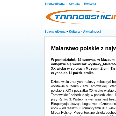
Strona główna
|
Kontakt
|
Reklama
Strona główna
»
Kultura
»
Aktualności
Malarstwo polskie z naj
W poniedziałek, 15 czerwca, w Muzeum 
odbędzie się wernisaż wystawy„Malarstw
XX wieku w zbiorach Muzeum Ziemi Tar
czynna do 11 października.
Dzieła wielu znanych malarzy zobaczyć b
wystawie Muzeum Ziemi Tarnowskiej. Wer
polskie z XIX i początku XX wieku w zbio
Tarnowskiej” odbędzie się w poniedziałek, 
przy Rynku 3. Wstęp na wernisaż jest bezp
Ekspozycja ukazuje bogactwo i różnorodnoś
epok – od realizmu i romantyzmu XIX wiek
Młodą Polskę. Prezentowane dzieła pocho