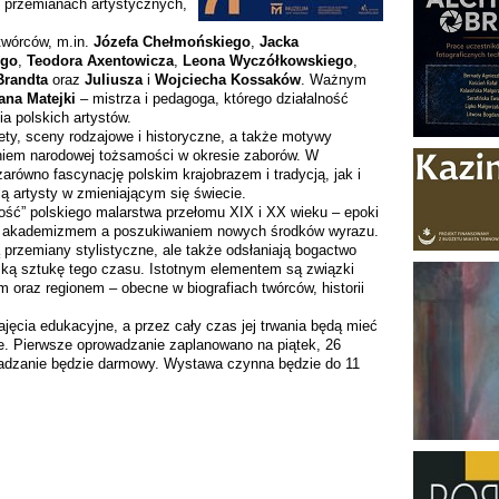
 przemianach artystycznych,
twórców, m.in.
Józefa Chełmońskiego
,
Jacka
ego
,
Teodora Axentowicza
,
Leona
Wyczółkowskiego
,
Brandta
oraz
Juliusza
i
Wojciecha Kossaków
. Ważnym
ana Matejki
– mistrza i pedagoga, którego działalność
a polskich artystów.
ety, sceny rodzajowe i historyczne, a także motywy
niem narodowej tożsamości w okresie zaborów. W
ówno fascynację polskim krajobrazem i tradycją, jak i
olą artysty w zmieniającym się świecie.
ość” polskiego malarstwa przełomu XIX i XX wieku – epoki
ą, akademizmem a poszukiwaniem nowych środków wyrazu.
 przemiany stylistyczne, ale także odsłaniają bogactwo
olską sztukę tego czasu. Istotnym elementem są związki
 oraz regionem – obecne w biografiach twórców, historii
ęcia edukacyjne, a przez cały czas jej trwania będą mieć
e. Pierwsze oprowadzanie zaplanowano na piątek, 26
wadzanie będzie darmowy. Wystawa czynna będzie do 11