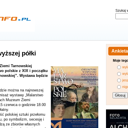
Szukaj w
Ankieta
wyższej półki
Moje teg
Ziemi Tarnowskiej
wył
o polskie z XIX i początku
wył
nowskiej”. Wystawa będzie
jes
nig
ędzie można na najnowszej
nisaż wystawy „Malarstwo
rach Muzeum Ziemi
15 czerwca o godzinie 18.00
łatny.
ć polskiej sztuki przełomu
u, po symbolizm, secesję i
dzą ze zbiorów własnych