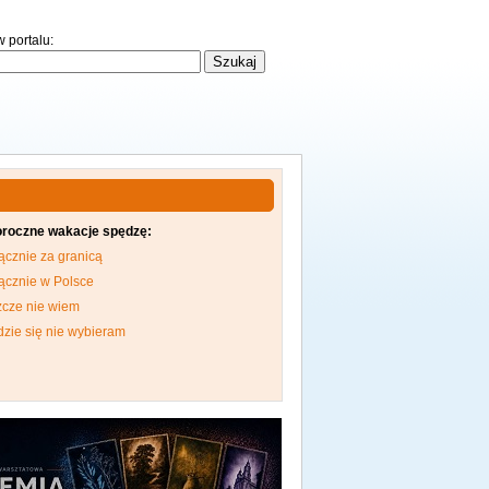
 portalu:
oroczne wakacje spędzę:
ącznie za granicą
ącznie w Polsce
zcze nie wiem
dzie się nie wybieram