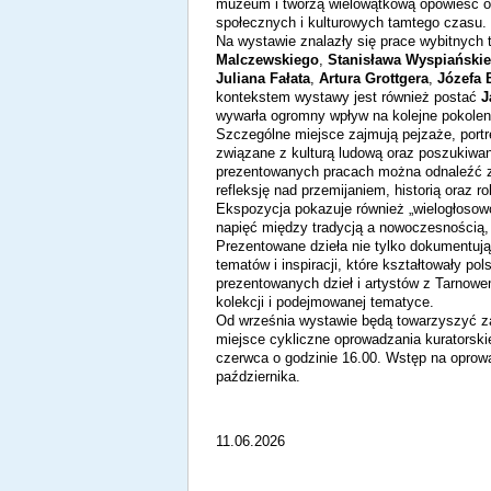
muzeum i tworzą wielowątkową opowieść o
społecznych i kulturowych tamtego czasu.
Na wystawie znalazły się prace wybitnych 
Malczewskiego
,
Stanisława Wyspiański
Juliana Fałata
,
Artura Grottgera
,
Józefa 
kontekstem wystawy jest również postać
J
wywarła ogromny wpływ na kolejne pokoleni
Szczególne miejsce zajmują pejzaże, portr
związane z kulturą ludową oraz poszukiwa
prezentowanych pracach można odnaleźć zar
refleksję nad przemijaniem, historią oraz r
Ekspozycja pokazuje również „wielogłosow
napięć między tradycją a nowoczesności
Prezentowane dzieła nie tylko dokumentują
tematów i inspiracji, które kształtowały p
prezentowanych dzieł i artystów z Tarnowem
kolekcji i podejmowanej tematyce.
Od września wystawie będą towarzyszyć zaj
miejsce cykliczne oprowadzania kuratorski
czerwca o godzinie 16.00. Wstęp na opro
października.
11.06.2026