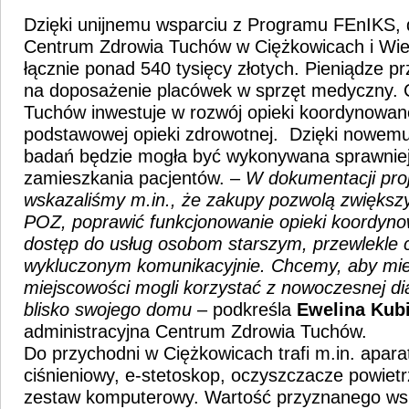
Dzięki unijnemu wsparciu z Programu FEnIKS,
Centrum Zdrowia Tuchów w Ciężkowicach i Wier
łącznie ponad 540 tysięcy złotych. Pieniądze 
na doposażenie placówek w sprzęt medyczny. 
Tuchów inwestuje w rozwój opieki koordynowan
podstawowej opieki zdrowotnej. Dzięki nowem
badań będzie mogła być wykonywana sprawniej i
zamieszkania pacjentów. –
W dokumentacji pro
wskazaliśmy m.in., że zakupy pozwolą zwiększ
POZ, poprawić funkcjonowanie opieki koordynow
dostęp do usług osobom starszym, przewlekle 
wykluczonym komunikacyjnie. Chcemy, aby mi
miejscowości mogli korzystać z nowoczesnej di
blisko swojego domu
– podkreśla
Ewelina Kub
administracyjna Centrum Zdrowia Tuchów.
Do przychodni w Ciężkowicach trafi m.in. apara
ciśnieniowy, e-stetoskop, oczyszczacze powiet
zestaw komputerowy. Wartość przyznanego ws