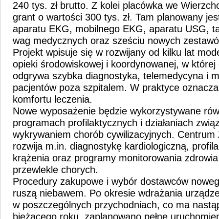
240 tys. zł brutto. Z kolei placówka we Wierzc
grant o wartości 300 tys. zł. Tam planowany jes
aparatu EKG, mobilnego EKG, aparatu USG, t
wag medycznych oraz sześciu nowych zestaw
Projekt wpisuje się w rozwijany od kilku lat mo
opieki środowiskowej i koordynowanej, w której
odgrywa szybka diagnostyka, telemedycyna i m
pacjentów poza szpitalem. W praktyce oznacza
komfortu leczenia.
Nowe wyposażenie będzie wykorzystywane rów
programach profilaktycznych i działaniach zw
wykrywaniem chorób cywilizacyjnych. Centrum
rozwija m.in. diagnostykę kardiologiczną, profi
krążenia oraz programy monitorowania zdrowia
przewlekle chorych.
Procedury zakupowe i wybór dostawców nowe
ruszą niebawem. Po okresie wdrażania urządze
w poszczególnych przychodniach, co ma nastą
bieżącego roku, zaplanowano pełne uruchomien