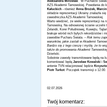
Aleksandra Mirosław
. W Pucharze Świata
AZS Akademii Tarnowskiej. Powołania do ka
Kałuckich -
również
Anna Brożek, Marcin
składzie reprezentacji Ukrainy znalazła si
zawodniczka AZS Akademii Tarnowskiej.
Warto wiedzieć, że wiele reprezentacji n
Tarnowską. Na odnowionej ścianie uczelni 
Zelandii, Korei Południowej, Kuwejtu, Tajla
brakuje wśród nich byłych rekordzistów i 
zawodów Pucharu Świata.
– Rok temu zapr
warunków, jakie zastali w Akademii Tarnows
Bardzo się z tego cieszę i myślę, że to wsp
także do promowania Akademii Tarnowskiej
Dzieński.
Sobotnie zawody transmitowane będą na k
komentować będą
Jarosław Kowalski
i
Se
antenie TVN relacjonować będzie
Krzyszto
Piotr Turkot
. Początek transmisji o 12.00.
02.07.2026
Twój komentarz: