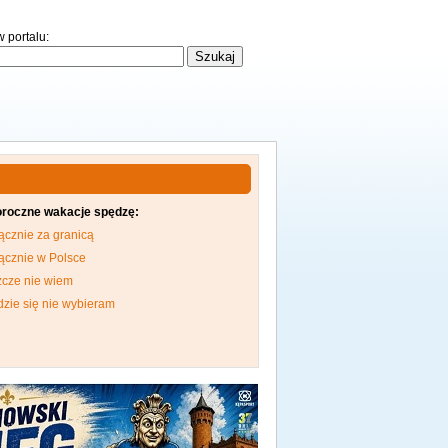
 portalu:
oroczne wakacje spędzę:
ącznie za granicą
ącznie w Polsce
zcze nie wiem
dzie się nie wybieram