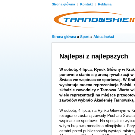
Strona główna
|
Kontakt
|
Reklama
Strona główna
»
Sport
»
Aktualności
Najlepsi z najlepszych
W sobotę, 4 lipca, Rynek Główny w Kra
ponownie stanie się areną rywalizacji w
Świata we wspinaczce sportowej. W Kra
wystartuje mocna reprezentacja Polski, a
składzie zawodnicy z Tarnowa. Warto wi
wiele reprezentacji
na miejsce przygoto
zawodów wybrało Akademię Tarnowską.
W sobotę, 4 lipca, na Rynku Głównym w K
rozegrane zostaną zawody Pucharu Świata
wspinaczce sportowej. Na specjalnie wybud
w tym brązowa medalista olimpijska z Par
ostatni przed publicznością wystąpi mistrz