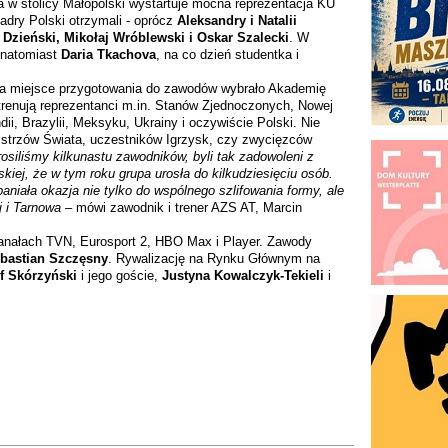
 w stolicy Małopolski wystartuje mocna reprezentacja KU
dry Polski otrzymali - oprócz
Aleksandry i Natalii
 Dzieński, Mikołaj Wróblewski
i
Oskar Szalecki
. W
ę natomiast
Daria Tkachova
, na co dzień studentka i
a na miejsce przygotowania do zawodów wybrało Akademię
trenują reprezentanci m.in. Stanów Zjednoczonych, Nowej
ndii, Brazylii, Meksyku, Ukrainy i oczywiście Polski. Nie
mistrzów Świata, uczestników Igrzysk, czy zwycięzców
osiliśmy kilkunastu zawodników, byli tak zadowoleni z
kiej, że w tym roku grupa urosła do kilkudziesięciu osób.
aniała okazja nie tylko do wspólnego szlifowania formy, ale
 i Tarnowa –
mówi zawodnik i trener AZS AT, Marcin
anałach TVN, Eurosport 2, HBO Max i Player. Zawody
bastian Szczęsny
. Rywalizację na Rynku Głównym na
f Skórzyński
i jego goście,
Justyna Kowalczyk-Tekieli
i