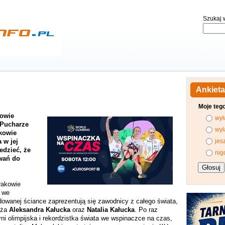
Szukaj w
Ankieta
Moje teg
kowie
wył
 Pucharze
wył
kowie
 w jej
jes
edzieć, że
nig
wań do
rakowie
 we
owanej ściance zaprezentują się zawodnicy z całego świata,
yża
Aleksandra Kałucka
oraz
Natalia Kałucka
. Po raz
yni olimpijska i rekordzistka świata we wspinaczce na czas,