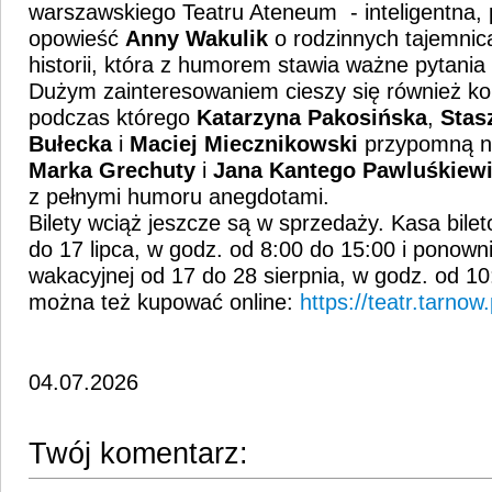
warszawskiego Teatru Ateneum - inteligentna,
opowieść
Anny Wakulik
o rodzinnych tajemnic
historii, która z humorem stawia ważne pytani
Dużym zainteresowaniem cieszy się również kon
podczas którego
Katarzyna Pakosińska
,
Stas
Bułecka
i
Maciej Miecznikowski
przypomną na
Marka Grechuty
i
Jana Kantego Pawluśkiew
z pełnymi humoru anegdotami.
Bilety wciąż jeszcze są w sprzedaży. Kasa bile
do 17 lipca, w godz. od 8:00 do 15:00 i ponown
wakacyjnej od 17 do 28 sierpnia, w godz. od 10:
można też kupować online:
https://teatr.tarnow.p
04.07.2026
Twój komentarz: