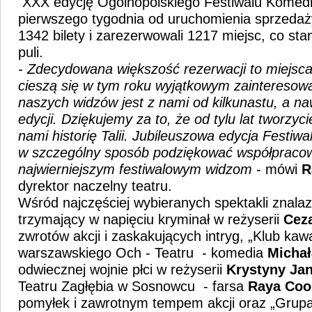
XXX edycję Ogólnopolskiego Festiwalu Komedii
pierwszego tygodnia od uruchomienia sprzedaży
1342 bilety i zarezerwowali 1217 miejsc, co st
puli.
- Zdecydowana większość rezerwacji to miejsca
cieszą się w tym roku wyjątkowym zainteresow
naszych widzów jest z nami od kilkunastu, a naw
edycji. Dziękujemy za to, że od tylu lat tworzy
nami historię Talii. Jubileuszowa edycja Festiwa
w szczególny sposób podziękować współpraco
najwierniejszym festiwalowym widzom
- mówi
R
dyrektor naczelny teatru.
Wśród najczęściej wybieranych spektakli znalazł
trzymający w napięciu kryminał w reżyserii
Cez
zwrotów akcji i zaskakujących intryg, „Klub kaw
warszawskiego Och - Teatru - komedia
Michał
odwiecznej wojnie płci w reżyserii
Krystyny Ja
Teatru Zagłębia w Sosnowcu - farsa
Raya Coo
pomyłek i zawrotnym tempem akcji oraz „Grupa