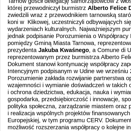
Tarnów gościł delegację samorządowców z włos
której przewodniczył burmistrz
Alberto Felice 
zwiedzili wraz z przewodnikiem tarnowską staró
koni w Klikowej, uczestniczyli odbywających si
wydarzeniach kulturalnych. Najważniejszym pu
jednak podpisanie Porozumienia o Współpracy P
pomiędzy Gminą Miasta Tarnowa, reprezentow
prezydenta
Jakuba Kwaśnego
, a Comune di U
reprezentowanym przez burmistrza Alberto Feli
Dokument stanowi kontynuację współpracy zap
Intencyjnym podpisanym w Udine we wrześniu 
Porozumienie zakłada rozwijanie partnerstwa o
wzajemności i wymianie doświadczeń w takich o
i ochrona dziedzictwa, edukacja, nauka i wymia
gospodarka, przedsiębiorczość i innowacje, spor
polityka społeczna, zarządzanie miastem oraz
i realizacja wspólnych projektów finansowanych
Europejskiej, w tym programu CERV. Dokument
możliwość rozszerzania współpracy o kolejne in