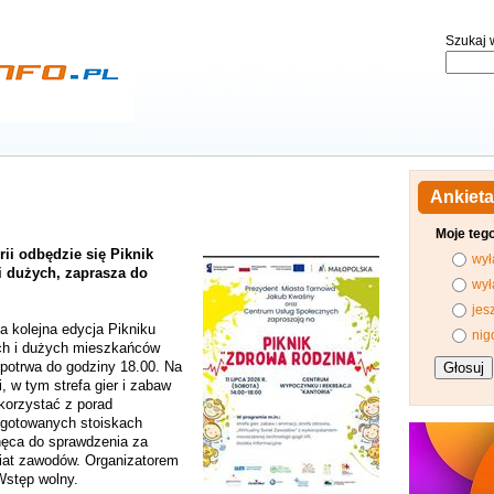
Szukaj w
Ankieta
Moje teg
rii odbędzie się Piknik
wył
 dużych, zaprasza do
wył
jes
ca kolejna edycja Pikniku
nig
ych i dużych mieszkańców
i potrwa do godziny 18.00. Na
 w tym strefa gier i zabaw
korzystać z porad
zygotowanych stoiskach
ęca do sprawdzenia za
wiat zawodów. Organizatorem
Wstęp wolny.