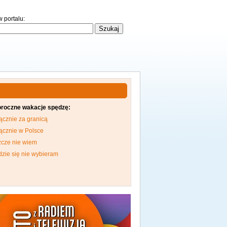
 portalu:
oroczne wakacje spędzę:
ącznie za granicą
ącznie w Polsce
zcze nie wiem
dzie się nie wybieram