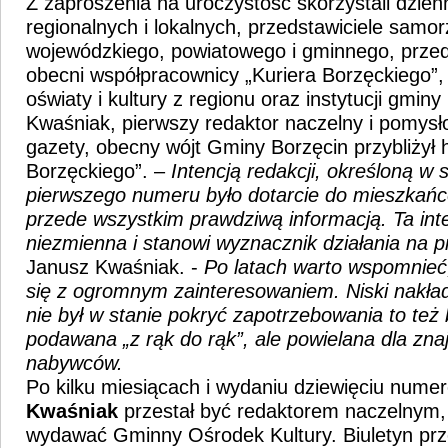
Z zaproszenia na uroczystość skorzystali dzie
regionalnych i lokalnych, przedstawiciele samo
wojewódzkiego, powiatowego i gminnego, przedsi
obecni współpracownicy „Kuriera Borzęckiego”,
oświaty i kultury z regionu oraz instytucji gmin
Kwaśniak, pierwszy redaktor naczelny i pomys
gazety, obecny wójt Gminy Borzęcin przybliżył h
Borzęckiego”. –
Intencją redakcji, określoną w
pierwszego numeru było dotarcie do mieszkańcó
przede wszystkim prawdziwą informacją. Ta int
niezmienna i stanowi wyznacznik działania na p
Janusz Kwaśniak. -
Po latach warto wspomnieć,
się z ogromnym zainteresowaniem. Niski nakła
nie był w stanie pokryć zapotrzebowania to też b
podawana „z rąk do rąk”, ale powielana dla zn
nabywców.
Po kilku miesiącach i wydaniu dziewięciu num
Kwaśniak
przestał być redaktorem naczelnym, 
wydawać Gminny Ośrodek Kultury. Biuletyn prze