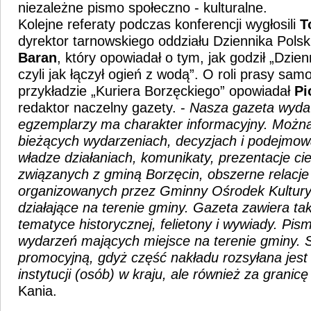
niezależne pismo społeczno - kulturalne.
Kolejne referaty podczas konferencji wygłosili
T
dyrektor tarnowskiego oddziału Dziennika Pols
Baran
, który opowiadał o tym, jak godził „Dzien
czyli jak łączył ogień z wodą”. O roli prasy sa
przykładzie „Kuriera Borzęckiego” opowiadał
Pi
redaktor naczelny gazety. -
Nasza gazeta wydaw
egzemplarzy ma charakter informacyjny. Można
bieżących wydarzeniach, decyzjach i podejmow
władze działaniach, komunikaty, prezentacje c
związanych z gminą Borzęcin, obszerne relacje
organizowanych przez Gminny Ośrodek Kultury i
działające na terenie gminy. Gazeta zawiera ta
tematyce historycznej, felietony i wywiady. Pis
wydarzeń mających miejsce na terenie gminy. S
promocyjną, gdyż część nakładu rozsyłana jest
instytucji (osób) w kraju, ale również za granicę
Kania.