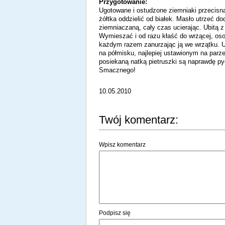
Przygotowanie:
Ugotowane i ostudzone ziemniaki przecisn
żółtka oddzielić od białek. Masło utrzeć 
ziemniaczaną, cały czas ucierając. Ubitą 
Wymieszać i od razu kłaść do wrzącej, oso
każdym razem zanurzając ją we wrzątku. 
na półmisku, najlepiej ustawionym na parz
posiekaną natką pietruszki są naprawdę py
Smacznego!
10.05.2010
Twój komentarz:
Wpisz komentarz
Podpisz się