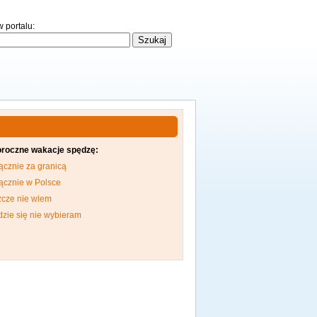
 portalu:
oroczne wakacje spędzę:
ącznie za granicą
ącznie w Polsce
zcze nie wiem
dzie się nie wybieram