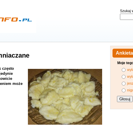
Szukaj w
Ankieta
emniaczane
Moje teg
k często
wył
jedynie
wył
kowicie
dzeniem może
jes
nig