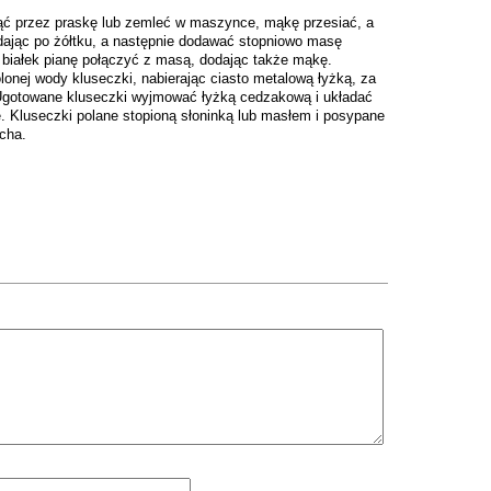
ąć przez praskę lub zemleć w maszynce, mąkę przesiać, a
dodając po żółtku, a następnie dodawać stopniowo masę
z białek pianę połączyć z masą, dodając także mąkę.
lonej wody kluseczki, nabierając ciasto metalową łyżką, za
Ugotowane kluseczki wyjmować łyżką cedzakową i układać
e. Kluseczki polane stopioną słoninką lub masłem i posypane
cha.