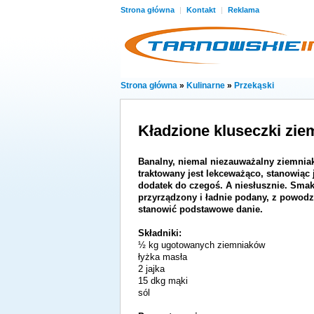
Strona główna
|
Kontakt
|
Reklama
Strona główna
»
Kulinarne
»
Przekąski
Kładzione kluseczki zi
Banalny, niemal niezauważalny ziemnia
traktowany jest lekceważąco, stanowiąc 
dodatek do czegoś. A niesłusznie. Sma
przyrządzony i ładnie podany, z powo
stanowić podstawowe danie.
Składniki:
½ kg ugotowanych ziemniaków
łyżka masła
2 jajka
15 dkg mąki
sól