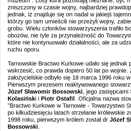
muzeum . Losy kura pozostają nieznane, być m
zniszczony w czasie wojny, najbardziej prawdo
jednak, iż znajduje się on nadal w jakiejś tajemni
którzy go tam umieścili nie przeżyli wojny, zabi
grobu. Wielu członków stowarzyszenia trafiło b
obozów, nie tyle za przynależność do Towarzys
które nie kontynuowało działalności, ale za udz
ruchu oporu.
Tarnowskie Bractwo Kurkowe udało się jednak p
wskrzesić, co prawda dopiero 50 lat po wojnie.
założycielskie odbyło się 18 marca 1996 roku w
Pierwszym prezesem reaktywowanego stowarzys
Józef Sławomir Bossowski
, jego zastępcami
Kolasińsk
i i
Piotr Ostafil
. Oficjalna nazwa st
"Bractwo Kurkowe w Tarnowie - Towarzystwo St
po kilkudziesięciu latach strzelanie królewskie
1998 roku, pierwszym królem został dr
Józef 
Bossowski
.