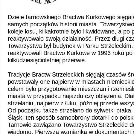
Dzieje tarnowskiego Bractwa Kurkowego sięgają
samych początków historii miasta. Towarzystw
koleje losu, kilkakrotnie było likwidowane, a po 
reaktywowało swoją działalność. Przez długi cz
Towarzystwa był budynek w Parku Strzeleckim.
reaktywowali Bractwo Kurkowe w 1996 roku po 
kilkudziesięcioletniej przerwie.
Tradycje Bractw Strzeleckich sięgają czasów ś
powstawały one najpierw w miastach niemiecki
celem było przygotowanie mieszczan i rzemieś
miasta w przypadku najazdu czy oblężenia. Dla
strzelaniu, najpierw z łuku, później przede wszy
Od początku także strzelano do sylwetki ptaka.
Śląsk, ten sposób samoobrony dotarł i do polsk
Tarnowie zawiązano Towarzystwo Strzeleckie do
wiadomo. Pierwsza wzmianka w dokumentach m