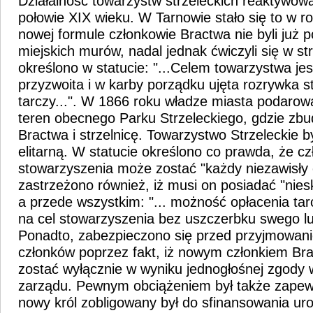
Działalność towarzystw strzeleckich reaktywow
połowie XIX wieku. W Tarnowie stało się to w 
nowej formule członkowie Bractwa nie byli już 
miejskich murów, nadal jednak ćwiczyli się w str
określono w statucie: "...Celem towarzystwa jes
przyzwoita i w karby porządku ujęta rozrywka s
tarczy...". W 1866 roku władze miasta podarow
teren obecnego Parku Strzeleckiego, gdzie zb
Bractwa i strzelnicę. Towarzystwo Strzeleckie b
elitarną. W statucie określono co prawda, że c
stowarzyszenia może zostać "każdy niezawisły o
zastrzeżono również, iż musi on posiadać "niesk
a przede wszystkim: "... możność opłacenia tarc
na cel stowarzyszenia bez uszczerbku swego lub
Ponadto, zabezpieczono się przed przyjmowa
członków poprzez fakt, iż nowym członkiem Br
zostać wyłącznie w wyniku jednogłośnej zgody 
zarządu. Pewnym obciążeniem był także zapewn
nowy król zobligowany był do sfinansowania ur