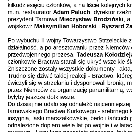
kilkudziesięciu członków, a na liście kolejnych k
m.in. restaurator
Adam Paluch
, dyrektor rzeźn
prezydent Tarnowa
Mieczysław Brodziński
, a
wojskowi:
Maksymilian Hoborski
i
Ryszard Z
Po wybuchu II wojny Towarzystwo Strzeleckie z
działalność, a po aresztowaniu przez Niemców 
przedwojennego prezesa,
Tadeusza Kołodziej
członkowie Bractwa starali się ukryć wszelkie śl
Zniszczone zostały wszystkie dokumenty i akta,
Trudno się dziwić takiej reakcji - Bractwo, któr
ćwiczyli się w strzelaniu i dysponowali bronią,
przez Niemców za organizację paramilitarną, w
byłyby jeszcze dotkliwsze.
Do dzisiaj nie udało się odnaleźć najcenniejszej
tarnowskiego Bractwa Kurkowego - srebrnego k
insygnia, laski marszałkowskie, berło i łańcuch
odnalezione dopiero wiele lat po wojnie i w lat