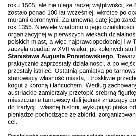
roku 1505, ale nie ulega raczej wątpliwości, ż
zostało ponad 100 lat wcześniej, wkrótce po op
murami obronnymi. Za umowną datę jego założe
rok 1355. Niewiele wiadomo o jego działalności 
organizacyjnej w pierwszych wiekach działalnoś
polskich miast, a więc najprawdopodobniej i w 
zaczęła upadać w XVII wieku, po kolejnych stu 
Stanisława Augusta Poniatowskiego
, Towarz
praktycznie zaprzestały działalności, a po wejś
przestały istnieć. Ostatnią pamiątką po tarnows
stanowiący własność miasta, i troskliwie prze
kogut z koroną i łańcuchem. Według zachowany
austriackie zamierzały przetopić srebrną figurk
mieszczanie tarnowscy dali jednak znaczący d
do tradycji i własnej historii, wykupując ptaka o
pieniądze pochodzące ze zbiórki, zorganizowane
cel.