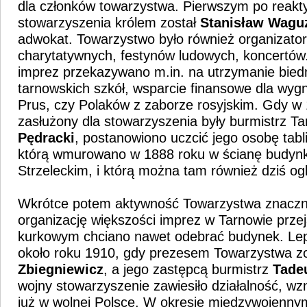
dla członków towarzystwa. Pierwszym po reakt
stowarzyszenia królem został
Stanisław Wagu
adwokat. Towarzystwo było również organizato
charytatywnych, festynów ludowych, koncertów
imprez przekazywano m.in. na utrzymanie bied
tarnowskich szkół, wsparcie finansowe dla wyg
Prus, czy Polaków z zaborze rosyjskim. Gdy w
zasłużony dla stowarzyszenia były burmistrz 
Pędracki
, postanowiono uczcić jego osobę tab
którą wmurowano w 1888 roku w ścianę budyn
Strzeleckim, i którą można tam również dziś og
Wkrótce potem aktywność Towarzystwa znaczni
organizację większości imprez w Tarnowie przej
kurkowym chciano nawet odebrać budynek. Lep
około roku 1910, gdy prezesem Towarzystwa zo
Zbiegniewicz
, a jego zastępcą burmistrz
Tadeu
wojny stowarzyszenie zawiesiło działalność, w
już w wolnej Polsce. W okresie międzywojennym