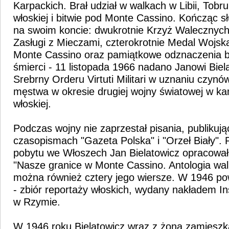
Karpackich. Brał udział w walkach w Libii, Tobr
włoskiej i bitwie pod Monte Cassino. Kończąc s
na swoim koncie: dwukrotnie Krzyż Walecznych
Zasługi z Mieczami, czterokrotnie Medal Wojs
Monte Cassino oraz pamiątkowe odznaczenia br
śmierci - 11 listopada 1966 nadano Janowi Biel
Srebrny Orderu Virtuti Militari w uznaniu czyn
męstwa w okresie drugiej wojny światowej w kampa
włoskiej.
Podczas wojny nie zaprzestał pisania, publikują
czasopismach "Gazeta Polska" i "Orzeł Biały". 
pobytu we Włoszech Jan Bielatowicz opracował 
"Nasze granice w Monte Cassino. Antologia walk
można również cztery jego wiersze. W 1946 po
- zbiór reportaży włoskich, wydany nakładem In
w Rzymie.
W 1946 roku Bielatowicz wraz z żoną zamieszka