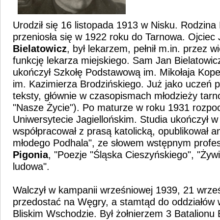
Urodził się 16 listopada 1913 w Nisku. Rodzina
przeniosła się w 1922 roku do Tarnowa. Ojciec
Bielatowicz
, był lekarzem, pełnił m.in. przez w
funkcję lekarza miejskiego. Sam Jan Bielatowic
ukończył Szkołę Podstawową im. Mikołaja Kope
im. Kazimierza Brodzińskiego. Już jako uczeń p
teksty, głównie w czasopismach młodzieży tarno
"Nasze Życie"). Po maturze w roku 1931 rozpoc
Uniwersytecie Jagiellońskim. Studia ukończył w
współpracował z prasą katolicką, opublikował a
młodego Podhala", ze słowem wstępnym profe
Pigonia
, "Poezje "Śląska Cieszyńskiego", "Żyw
ludowa".
Walczył w kampanii wrześniowej 1939, 21 wrześ
przedostać na Węgry, a stamtąd do oddziałów 
Bliskim Wschodzie. Był żołnierzem 3 Batalionu