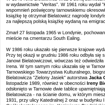
w wydawnictwie "Veritas". W 1961 roku wydał "
wspomnień poświęcony tarnowskiemu okresowi 
książkę tę otrzymał Bielatowicz nagrodę londy
za najlepszą polską książkę wydaną na emigrac
Zmarł 27 listopada 1965 w Londynie, pochowan
mieście na cmentarzu South Ealing.
W 1986 roku ukazało się pierwsze krajowe wyda
Przy tej okazji w grudniu 1986 roku odbyła się
Janowi Bielatowiczowi, wówczas też odwiedziła
Irena. W tym samym roku ukazała się w Tarno
Tarnowskiego Towarzystwa Kulturalnego, biogra
Bielatowicza "Zielony Jasiek" autorstwa
Jacka 
listopadzie 1989, również w obecności
Ireny Bi
odsłonięto w Tarnowie dwie tablice upamiętniaj
Bielatowicza - na ścianie domu, w którym miesz
1931, przy ulicy Katedralnej 2 oraz w budynku 