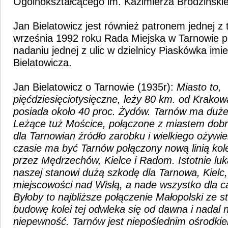
Ogólnokształcącego im. Kazimierza Brodziński
Jan Bielatowicz jest również patronem jednej z 
września 1992 roku Rada Miejska w Tarnowie p
nadaniu jednej z ulic w dzielnicy Piaskówka imi
Bielatowicza.
Jan Bielatowicz o Tarnowie (1935r):
Miasto to,
pięćdziesięciotysięczne, leży 80 km. od Krakow
posiada około 40 proc. Żydów. Tarnów ma duże
Leżące tuż Mościce, połączone z miastem dobr
dla Tarnowian źródło zarobku i wielkiego ożywi
czasie ma być Tarnów połączony nową linią ko
przez Mędrzechów, Kielce i Radom. Istotnie luk
naszej stanowi dużą szkodę dla Tarnowa, Kielc,
miejscowości nad Wisłą, a nade wszystko dla ca
Byłoby to najbliższe połączenie Małopolski ze st
budowę kolei tej odwleka się od dawna i nadal n
niepewność. Tarnów jest niepoślednim ośrodki