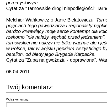
przemysłowym...
Cytat za "Tarnowskie drogi niepodległości" Tar
Melchior Wańkowicz o Janie Bielatowiczu:
Tarn
pojęciach tego gawędziarza i regionalisty pępk
bardzo krwawiący moje serce kontempt dla koł
rzekomo "nie należy wąchać przed jedzeniem".
tarnowskiej nie należy nie tylko wąchać ale i je
w Polsce, tak w wojsku pępkiem wszystkiego był
batalion, od biedy jego Brygada Karpacka.
Cytat za "Zupa na gwoździu - doprawiona". W
06.04.2011
Twój komentarz:
Wpisz komentarz