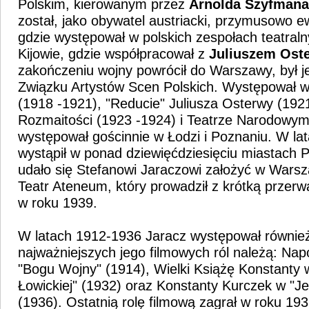
Polskim, kierowanym przez
Arnolda Szyfmana
został, jako obywatel austriacki, przymusowo 
gdzie występował w polskich zespołach teatral
Kijowie, gdzie współpracował z
Juliuszem Ost
zakończeniu wojny powrócił do Warszawy, był je
Związku Artystów Scen Polskich. Występował w
(1918 -1921), "Reducie" Juliusza Osterwy (1921
Rozmaitości (1923 -1924) i Teatrze Narodowym
występował gościnnie w Łodzi i Poznaniu. W la
wystąpił w ponad dziewięćdziesięciu miastach 
udało się Stefanowi Jaraczowi założyć w Warsza
Teatr Ateneum, który prowadził z krótką przer
w roku 1939.
W latach 1912-1936 Jaracz występował również 
najważniejszych jego filmowych ról należą: Na
"Bogu Wojny" (1914), Wielki Książę Konstanty 
Łowickiej" (1932) oraz Konstanty Kurczek w "Jeg
(1936). Ostatnią rolę filmową zagrał w roku 19