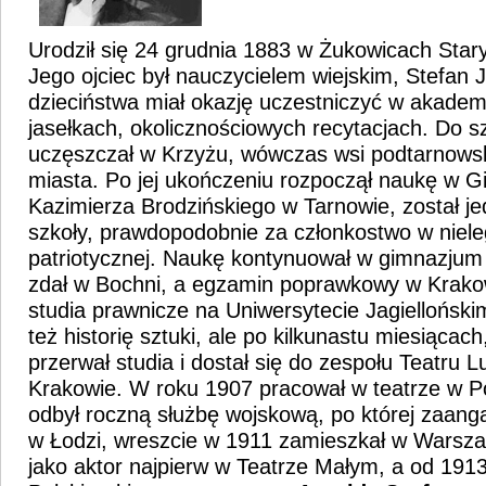
Urodził się 24 grudnia 1883 w Żukowicach Star
Jego ojciec był nauczycielem wiejskim, Stefan 
dzieciństwa miał okazję uczestniczyć w akadem
jasełkach, okolicznościowych recytacjach. Do 
uczęszczał w Krzyżu, wówczas wsi podtarnowskie
miasta. Po jej ukończeniu rozpoczął naukę w 
Kazimierza Brodzińskiego w Tarnowie, został je
szkoły, prawdopodobnie za członkostwo w nieleg
patriotycznej. Naukę kontynuował w gimnazjum
zdał w Bochni, a egzamin poprawkowy w Krako
studia prawnicze na Uniwersytecie Jagiellońskim
też historię sztuki, ale po kilkunastu miesiącac
przerwał studia i dostał się do zespołu Teatru
Krakowie. W roku 1907 pracował w teatrze w Po
odbył roczną służbę wojskową, po której zaanga
w Łodzi, wreszcie w 1911 zamieszkał w Warsza
jako aktor najpierw w Teatrze Małym, a od 191