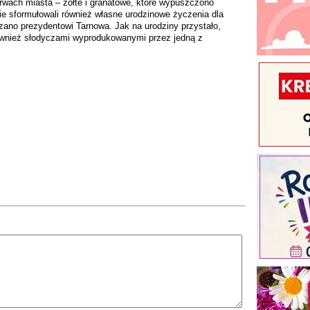
arwach miasta – żółte i granatowe, które wypuszczono
nie sformułowali również własne urodzinowe życzenia dla
zano prezydentowi Tarnowa. Jak na urodziny przystało,
również słodyczami wyprodukowanymi przez jedną z