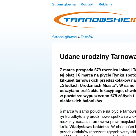
Strona główna
|
Kontakt
|
Reklama
Strona główna
»
Tarnów
Udane urodziny Tarnow
7 marca przypada 679 rocznica lokacji 
tej okazji 6 marca na płycie Rynku spotk
kilkuset tarnowskich przedszkolaków na
„Słodkich Urodzinach Miasta”. W samo 
odczytano treść aktu lokacyjnego, chwil
w powietrze wypuszczono 679 żółtych i
niebieskich baloników.
6 marca w samo południe na płycie tarnow
rynku odbyło się urodzinowe spotkanie z ok
rocznicy nadania Tarnowowi praw miejskic
króla
Władysława Łokietka
. W obecności 
przedszkolaków reprezentujących wszystki