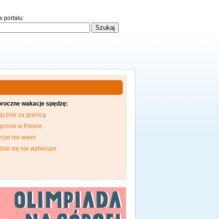
 portalu:
oroczne wakacje spędzę:
ącznie za granicą
ącznie w Polsce
zcze nie wiem
dzie się nie wybieram