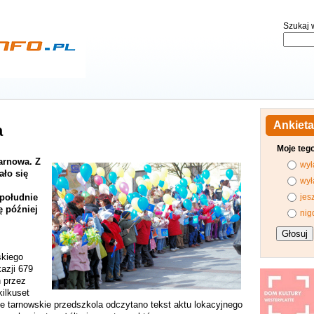
Szukaj w
Ankieta
a
Moje teg
Tarnowa. Z
wył
ało się
wył
południe
jes
ę później
nig
skiego
azji 679
h przez
kilkuset
e tarnowskie przedszkola odczytano tekst aktu lokacyjnego