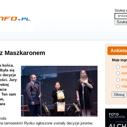
Szukaj w
Ankieta
 z Maszkaronem
Moje teg
a końca.
wył
była się
wył
o decyzje
ości. Jury
jes
skiej
nig
acie
. Ten sam
we,
ara
roda
a tarnowskim Rynku ogłoszone zostały decyzje jurorów,