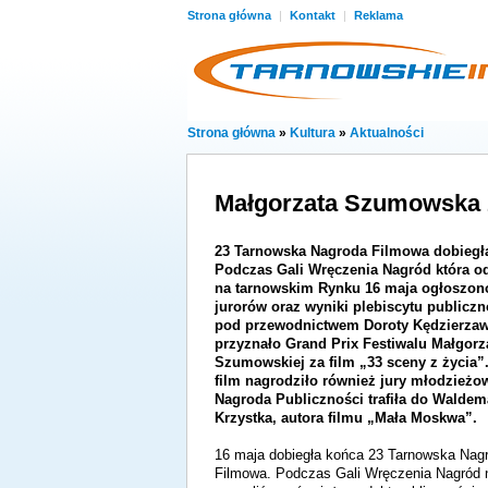
Strona główna
|
Kontakt
|
Reklama
Strona główna
»
Kultura
»
Aktualności
Małgorzata Szumowska
23 Tarnowska Nagroda Filmowa dobiegł
Podczas Gali Wręczenia Nagród która od
na tarnowskim Rynku 16 maja ogłoszon
jurorów oraz wyniki plebiscytu publiczn
pod przewodnictwem Doroty Kędzierzaw
przyznało Grand Prix Festiwalu Małgorz
Szumowskiej za film „33 sceny z życia”
film nagrodziło również jury młodzieżo
Nagroda Publiczności trafiła do Waldem
Krzystka, autora filmu „Mała Moskwa”.
16 maja dobiegła końca 23 Tarnowska Nag
Filmowa. Podczas Gali Wręczenia Nagród n