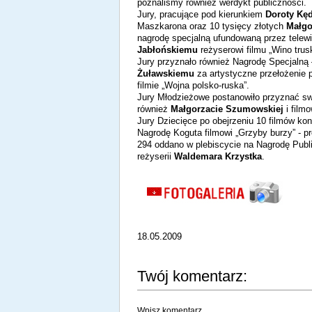
poznaliśmy również werdykt publiczności.
Jury, pracujące pod kierunkiem
Doroty Kęd
Maszkarona oraz 10 tysięcy złotych
Małgo
nagrodę specjalną ufundowaną przez telew
Jabłońskiemu
reżyserowi filmu „Wino tru
Jury przyznało również Nagrodę Specjalną
Żuławskiemu
za artystyczne przełożenie 
filmie „Wojna polsko-ruska”.
Jury Młodzieżowe postanowiło przyznać sw
również
Małgorzacie Szumowskiej
i filmo
Jury Dziecięce po obejrzeniu 10 filmów k
Nagrodę Koguta filmowi „Grzyby burzy” - pr
294 oddano w plebiscycie na Nagrodę Publ
reżyserii
Waldemara Krzystka
.
18.05.2009
Twój komentarz:
Wpisz komentarz