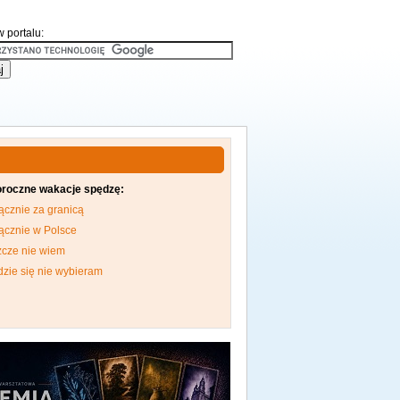
 portalu:
oroczne wakacje spędzę:
ącznie za granicą
ącznie w Polsce
zcze nie wiem
dzie się nie wybieram