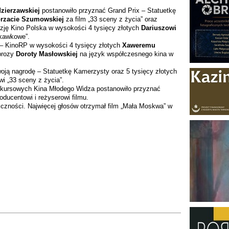
zierzawskiej
postanowiło przyznać Grand Prix – Statuetkę
rzacie Szumowskiej
za film „33 sceny z życia” oraz
izję Kino Polska w wysokości 4 tysięcy złotych
Dariuszowi
skawkowe”.
 – KinoRP w wysokości 4 tysięcy złotych
Xaweremu
prozy
Doroty Masłowskiej
na język współczesnego kina w
oją nagrodę – Statuetkę Kamerzysty oraz 5 tysięcy złotych
wi „33 sceny z życia”.
onkursowych Kina Młodego Widza postanowiło przyznać
oducentowi i reżyserowi filmu.
iczności. Najwięcej głosów otrzymał film „Mała Moskwa” w