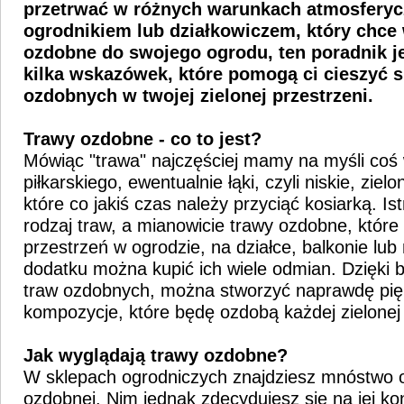
przetrwać w różnych warunkach atmosferycz
ogrodnikiem lub działkowiczem, który chce
ozdobne
do swojego ogrodu, ten poradnik je
kilka wskazówek, które pomogą ci cieszyć 
ozdobnych w twojej zielonej przestrzeni.
Trawy ozdobne - co to jest?
Mówiąc "trawa" najczęściej mamy na myśli coś 
piłkarskiego, ewentualnie łąki, czyli niskie, zielon
które co jakiś czas należy przyciąć kosiarką. Ist
rodzaj traw, a mianowicie trawy ozdobne, które
przestrzeń w ogrodzie, na działce, balkonie lub 
dodatku można kupić ich wiele odmian. Dzięki
traw ozdobnych, można stworzyć naprawdę pięk
kompozycje, które będę ozdobą każdej zielonej 
Jak wyglądają trawy ozdobne?
W sklepach ogrodniczych znajdziesz mnóstwo 
ozdobnej. Nim jednak zdecydujesz się na jej ko