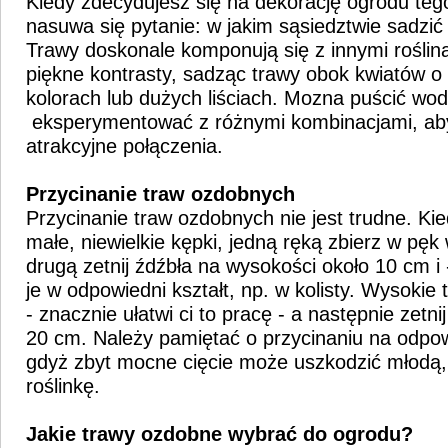
Kiedy zdecydujesz się na dekorację ogrodu tego
nasuwa się pytanie: w jakim sąsiedztwie sadzi
Trawy doskonale komponują się z innymi rośli
piękne kontrasty, sadząc trawy obok kwiatów o
kolorach lub dużych liściach. Mozna puścić wod
eksperymentować z różnymi kombinacjami, aby
atrakcyjne połączenia.
Przycinanie traw ozdobnych
Przycinanie traw ozdobnych nie jest trudne. Kie
małe, niewielkie kępki, jedną ręką zbierz w pęk
drugą zetnij źdźbła na wysokości około 10 cm i 
je w odpowiedni kształt, np. w kolisty. Wysokie
- znacznie ułatwi ci to pracę - a następnie zetn
20 cm. Należy pamiętać o przycinaniu na odpow
gdyż zbyt mocne cięcie może uszkodzić młodą,
roślinkę.
Jakie trawy ozdobne wybrać do ogrodu?