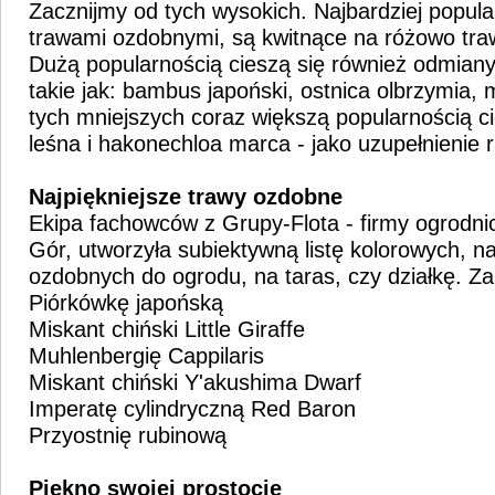
Zacznijmy od tych wysokich. Najbardziej popul
trawami ozdobnymi, są kwitnące na różowo tr
Dużą popularnością cieszą się również odmian
takie jak: bambus japoński, ostnica olbrzymia, m
tych mniejszych coraz większą popularnością ci
leśna i hakonechloa marca - jako uzupełnienie 
Najpiękniejsze trawy ozdobne
Ekipa fachowców z Grupy-Flota - firmy ogrodni
Gór, utworzyła subiektywną listę kolorowych, na
ozdobnych do ogrodu, na taras, czy działkę. Zal
Piórkówkę japońską
Miskant chiński Little Giraffe
Muhlenbergię Cappilaris
Miskant chiński Y'akushima Dwarf
Imperatę cylindryczną Red Baron
Przyostnię rubinową
Piękno swojej prostocie