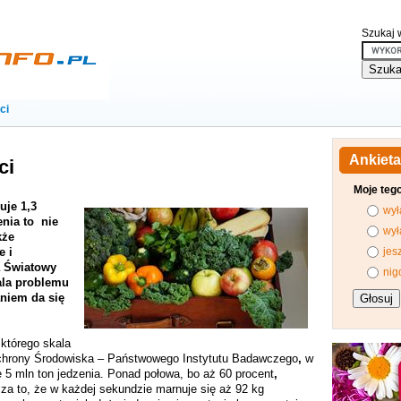
Szukaj w
ci
Ankieta
ci
Moje teg
uje 1,3
wył
enia to nie
wył
kże
e i
jes
a Światowy
nig
ala problemu
niem da się
którego skala
 Ochrony Środowiska – Państwowego Instytutu Badawczego
,
w
e 5 mln ton jedzenia. Ponad połowa, bo aż 60 procent
,
a to, że w każdej sekundzie marnuje się aż 92 kg