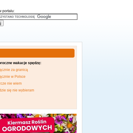
 portalu:
oroczne wakacje spędzę:
ącznie za granicą
ącznie w Polsce
zcze nie wiem
dzie się nie wybieram