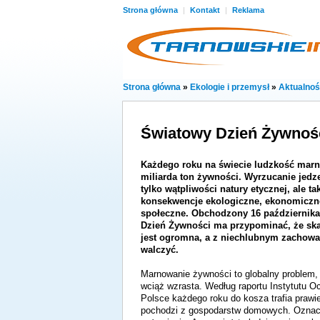
Strona główna
|
Kontakt
|
Reklama
Strona główna
»
Ekologie i przemysł
»
Aktualnoś
Światowy Dzień Żywnoś
Każdego roku na świecie ludzkość marn
miliarda ton żywności. Wyrzucanie jedz
tylko wątpliwości natury etycznej, ale ta
konsekwencje ekologiczne, ekonomiczn
społeczne. Obchodzony 16 październik
Dzień Żywności ma przypominać, że sk
jest ogromna, a z niechlubnym zachowa
walczyć.
Marnowanie żywności to globalny problem, 
wciąż wzrasta. Według raportu Instytutu
Polsce każdego roku do kosza trafia prawi
pochodzi z gospodarstw domowych. Oznacz