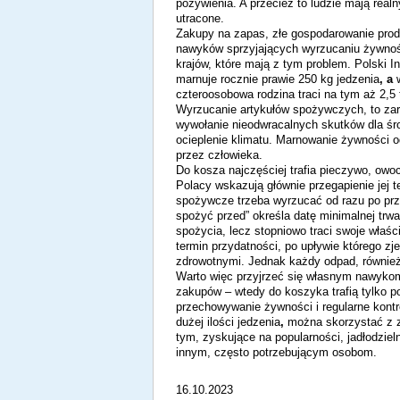
pożywienia. A przecież to
ludzie mają realn
utracone.
Zakupy na zapas, złe gospodarowanie prod
nawyków sprzyjających wyrzucaniu żywnośc
krajów, które mają z tym problem. Polski 
marnuje rocznie prawie 250 kg jedzenia
, a
czteroosobowa rodzina traci na tym aż 2,5 
Wyrzucanie artykułów spożywczych, to zaró
wywołanie nieodwracalnych skutków dla śr
ocieplenie klimatu. Marnowanie żywności 
przez człowieka.
Do kosza najczęściej trafia pieczywo, owo
Polacy wskazują głównie przegapienie jej t
spożywcze trzeba wyrzucać od razu po prze
spożyć przed” określa datę minimalnej trwa
spożycia, lecz stopniowo traci swoje właś
termin przydatności, po upływie którego z
zdrowotnymi. Jednak każdy odpad, również
Warto
więc
przyjrzeć się własnym nawykom
zakupów – wtedy do koszyka trafią tylko 
przechowywanie żywności i regularne kont
dużej ilości jedzenia
,
można skorzystać z z
tym, zyskujące na popularności, jadłodzie
innym, często potrzebującym osobom.
16.10.2023