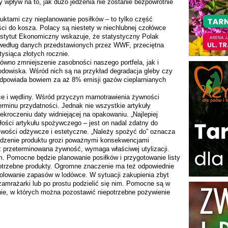
y wpływ na to, jak dużo jedzenia nie zostanie bezpowrotnie
uktami czy nieplanowanie posiłków – to tylko część
i do kosza. Polacy są niestety w niechlubnej czołówce
Instytut Ekonomiczny wskazuje, że statystyczny Polak
według danych przedstawionych przez WWF, przeciętna
tysiąca złotych rocznie.
wno zmniejszenie zasobności naszego portfela, jak i
odowiska. Wśród nich są na przykład degradacja gleby czy
odpowiada bowiem za aż 8% emisji gazów cieplarnianych
ce i wędliny. Wśród przyczyn marnotrawienia żywności
erminu przydatności. Jednak nie wszystkie artykuły
kroczeniu daty widniejącej na opakowaniu. „Najlepiej
łości artykułu spożywczego – jest on nadal zdatny do
ciwości odżywcze i estetyczne. „Należy spożyć do” oznacza
jedzenie produktu grozi poważnymi konsekwencjami
 przeterminowana żywność, wymaga właściwej utylizacji.
. Pomocne będzie planowanie posiłków i przygotowanie listy
potrzebne produkty. Ogromne znaczenie ma też odpowiednie
rolowanie zapasów w lodówce. W sytuacji zakupienia zbyt
amrażarki lub po prostu
podzielić się nim. Pomocne są w
lnie, w których można pozostawić niepotrzebne pożywienie