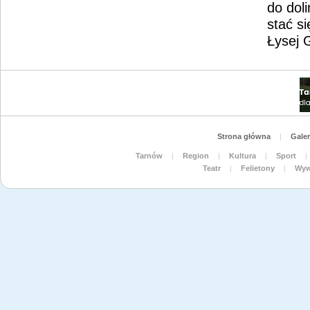
do dol
stać s
Łysej 
Strona główna
|
Galer
Tarnów
|
Region
|
Kultura
|
Sport
|
Teatr
|
Felietony
|
Wyw