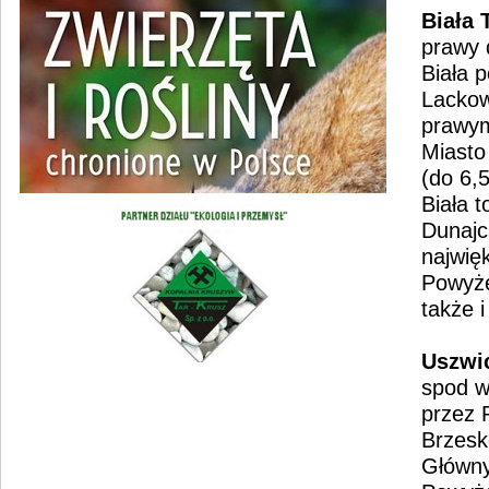
Biała
prawy 
Biała 
Lackow
prawym
Miasto
(do 6,
Biała 
Dunajca
najwię
Powyże
także i
Uszwi
spod w
przez 
Brzesk
Główny