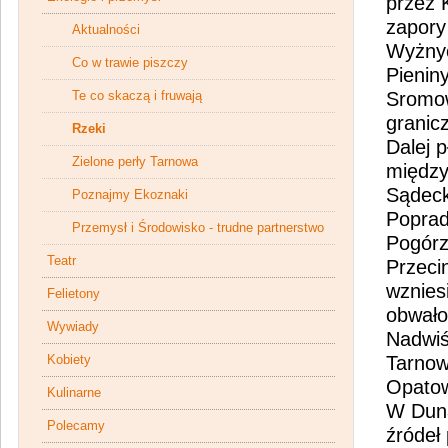
przez 
zapory
Aktualności
Wyżnyc
Co w trawie piszczy
Pienin
Te co skaczą i fruwają
Sromow
granic
Rzeki
Dalej 
Zielone perły Tarnowa
między
Sądeck
Poznajmy Ekoznaki
Poprad
Przemysł i Środowisko - trudne partnerstwo
Pogórz
Teatr
Przeci
wznies
Felietony
obwało
Wywiady
Nadwiśl
Kobiety
Tarnow
Opatowi
Kulinarne
W Duna
Polecamy
źródeł