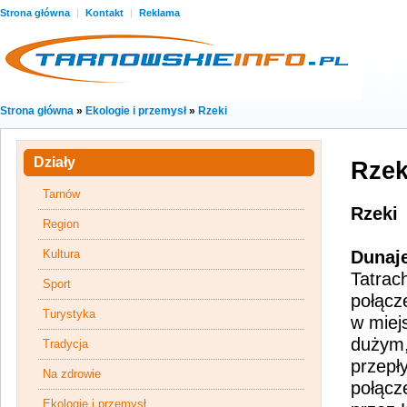
Strona główna
|
Kontakt
|
Reklama
Strona główna
»
Ekologie i przemysł
»
Rzeki
Działy
Rzek
Tarnów
Rzeki
Region
Kultura
Dunaj
Tatrac
Sport
połącz
Turystyka
w miej
dużym,
Tradycja
przepł
Na zdrowie
połącz
Ekologie i przemysł