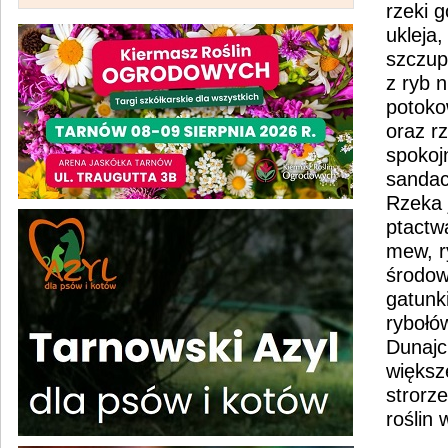
rzeki g
ukleja
szczupa
z ryb n
potoko
oraz r
spokoj
sandac
Rzeka 
ptactw
mew, r
środow
gatunki
rybołó
Dunajc
większe
strorz
roślin 