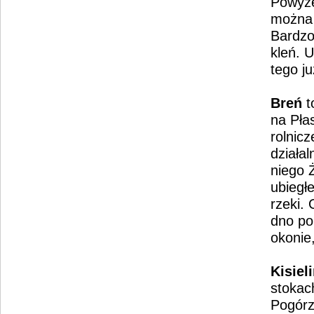
Powyże
można s
Bardzo
kleń. 
tego j
Breń
t
na Pła
rolnic
działa
niego 
ubiegł
rzeki.
dno por
okonie,
Kisiel
stokac
Pogórz