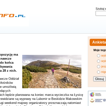
Szukaj w
Ankieta
Moje teg
ropozycję ma
wył
oznawcze
wył
 do końca
obywania
jes
a 28 z nich.
nig
awcze Oddział
iłośników
re umożliwią
ędących
nich będzie planowana na koniec marca wycieczka na Łysicę
rzewidziane są wyprawy na Lubomir w Beskidzie Makowskim
ugi weekend majowy organizatorzy przeznaczają natomiast