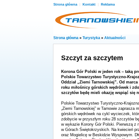
Strona główna
|
Kontakt
|
Reklama
Strona główna
»
Turystyka
»
Aktualności
Szczyt za szczytem
Korona Gór Polski w jeden rok – taką p
Polskie Towarzystwo Turystyczno-Kraj
Oddział „Ziemi Tarnowskiej”. Od marca
roku miłośnicy górskich wędrówek i zd
szczytów będę mieli okazję wspiąć się n
Polskie Towarzystwo Turystyczno-Krajozn
„Ziemi Tarnowskiej” w Tarnowie zaprasza m
górskich wędrówek na cykl wycieczek, któ
zdobycie w przyszłym roku 28 szczytów b
w wykazie Korony Gór Polski. Pierwszą z 
w Górach Świętokrzyskich. Na kwiecień p
oraz Mogielicę w Beskidzie Wyspowym. Dł