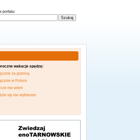
 portalu:
oroczne wakacje spędzę:
ącznie za granicą
ącznie w Polsce
zcze nie wiem
dzie się nie wybieram