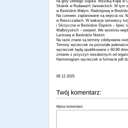
na góry Dolnego Śląska: Wysoką Kopę w G
Skalnik w Rudawach Janowickich. W tym s
w Beskidzie Małym, Radziejową w Beskidz
Na czerwiec zaplanowane są wejścia na: W
w Bieszczadach. W wakacje tarnowscy tur
i Skrzyczne w Beskidzie Śląskim – lipiec
Wałbrzyskich – sierpień. We wrześniu wej
Lackową w Beskidzie Niskim.
Na razie znane są terminy zdobywania sie
Terminy wycieczek na pozostałe jedenaści
wycieczek będą opublikowane z 60-90 dni
zmianie z przyczyn niezależnych od organi
Harmonogram wycieczek w formacie pdf dos
08.12.2025
Twój komentarz:
Wpisz komentarz