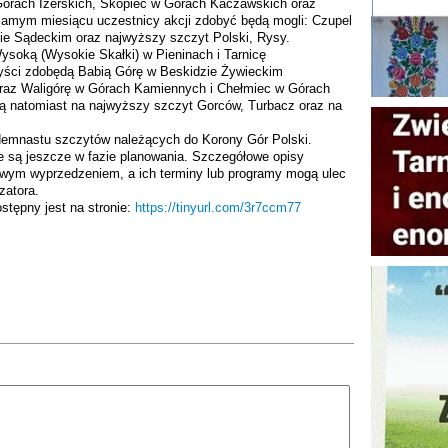
órach Izerskich, Skopiec w Górach Kaczawskich oraz
amym miesiącu uczestnicy akcji zdobyć będą mogli: Czupel
ie Sądeckim oraz najwyższy szczyt Polski, Rysy.
ysoką (Wysokie Skałki) w Pieninach i Tarnicę
yści zdobędą Babią Górę w Beskidzie Żywieckim
 oraz Waligórę w Górach Kamiennych i Chełmiec w Górach
dą natomiast na najwyższy szczyt Gorców, Turbacz oraz na
demnastu szczytów należących do Korony Gór Polski.
e są jeszcze w fazie planowania. Szczegółowe opisy
owym wyprzedzeniem, a ich terminy lub programy mogą ulec
zatora.
tępny jest na stronie:
https://tinyurl.com/3r7ccm77