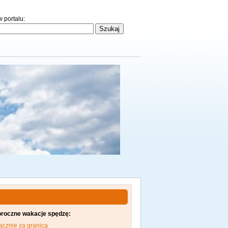
 portalu:
oroczne wakacje spędzę:
ącznie za granicą