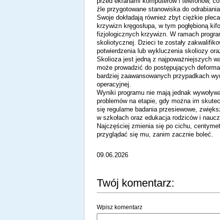
przed ekranami komputerów i telefonów, co
źle przygotowane stanowiska do odrabiania 
Swoje dokładają również zbyt ciężkie plec
krzywizn kręgosłupa, w tym pogłębioną kifo
fizjologicznych krzywizn. W ramach prog
skoliotycznej. Dzieci te zostały zakwalifik
potwierdzenia lub wykluczenia skoliozy or
Skolioza jest jedną z najpoważniejszych w
może prowadzić do postępujących deformac
bardziej zaawansowanych przypadkach wym
operacyjnej.
Wyniki programu nie mają jednak wywoływ
problemów na etapie, gdy można im skutec
się regularne badania przesiewowe, zwiększ
w szkołach oraz edukacja rodziców i nauczy
Najczęściej zmienia się po cichu, centymet
przyglądać się mu, zanim zacznie boleć.
09.06.2026
Twój komentarz:
Wpisz komentarz