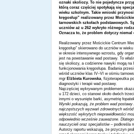
oznaki skoliozy. To nie pojedyncze przy
którą coraz częściej spotykają się specj
wieku szkolnym. Takie wnioski przynos
kręgosłup” realizowany przez Mościck
tarnowskich szkołach podstawowych. S
uczniów aż u 262 wykryto różnego rodza
Oznacza to, że problem dotyczy niemal 
Realizowany przez Mościckie Centrum Me
kręgosłup” skierowano do uczniów w wieku o
w okresie intensywnego wzrostu, gdy orga
jest na powstawanie wad postawy. To właś
się skoliozy, a codzienne nawyki mogą na 
funkcjonowania kręgosłupa. Badania prze
wśród uczniów klas IV–VI w ośmiu tarnows
mgr
Elżbieta Kurowska
, fizjoterapeutka p
diagnostyki i terapii wad postawy.
Najczęściej wykrywanym problemem okazały
u 172 dzieci, co stanowi około dwóch trze
innymi o wysunięte barki, asymetrię łopatek
Wyniki pokazują, że problem wad postawy n
najczęstszych wyzwań zdrowotnych wśród 
większość wykrytych nieprawidłowości mo
odpowiednio wcześnie zauważone. Dlatego 
nauczycieli oraz specjalistów
– podkreśla m
Autorzy raportu wskazują, że przyczyn pro