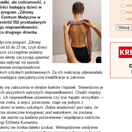
padki, ale codzienność, z
wył
aliści badający dzieci w
i program „Zdrowy
jes
ie Centrum Medyczne w
nig
pośród 552 przebadanych
ju nieprawidłowości.
co drugiego dziecka.
dyczne program „Zdrowy
d 10 do 13 lat, czyli dzieci
nizm szczególnie podatny
nie wtedy zaczynają ujawniać
lata wpłynąć na sposób
siewowe przeprowadzono
kich szkołach podstawowych. Za ich realizację odpowiadała
osiadająca specjalistyczne kwalifikacje w zakresie
 się zaburzenia w obrębie barków i łopatek. Stwierdzono je
cich wszystkich wykrytych nieprawidłowości. Chodzi między
, ich nieprawidłowe ustawienie czy tzw. łopatki skrzydlate. –
ie znika, a wręcz przeciwnie, staje się jednym z
dzieci w wieku szkolnym. Dobra wiadomość jest taka, że
żna skutecznie korygować pod warunkiem, że zostaną
tak ważne są badania przesiewowe i współpraca rodziców,
gr Elżbieta Kurowska.
blemu nie trzeba daleko szukać. Wielogodzinne siedzenie