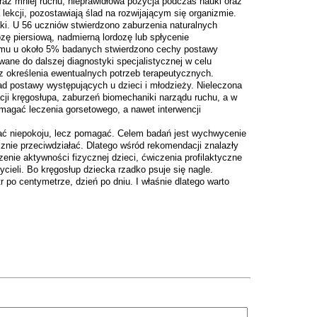
raz mniej ruchu, nieprawidłowa pozycja podczas nauki oraz
lekcji, pozostawiają ślad na rozwijającym się organizmie.
aki. U 56 uczniów stwierdzono zaburzenia naturalnych
zę piersiową, nadmierną lordozę lub spłycenie
ramu u około 5% badanych stwierdzono cechy postawy
owane do dalszej diagnostyki specjalistycznej w celu
az określenia ewentualnych potrzeb terapeutycznych.
ad postawy występujących u dzieci i młodzieży. Nieleczona
ji kręgosłupa, zaburzeń biomechaniki narządu ruchu, a w
agać leczenia gorsetowego, a nawet interwencji
ać niepokoju, lecz pomagać. Celem badań jest wychwycenie
znie przeciwdziałać. Dlatego wśród rekomendacji znalazły
enie aktywności fizycznej dzieci, ćwiczenia profilaktyczne
cieli. Bo kręgosłup dziecka rzadko psuje się nagle.
r po centymetrze, dzień po dniu. I właśnie dlatego warto