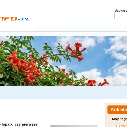
Szukaj w
Ankieta
Moje teg
e łopatki czy pierwsze
wył