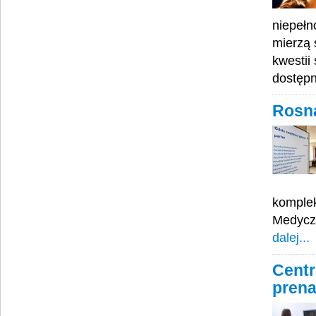
niepełn
mierzą 
kwestii
dostęp
Rosn
komplek
Medyczn
dalej...
Centr
prena