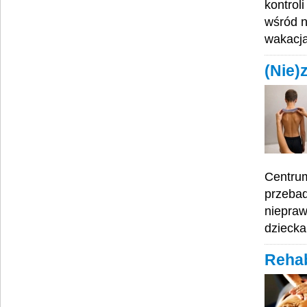
kontrol
wśród n
wakacja
(Nie)
Centru
przebad
niepraw
dzieck
Rehab