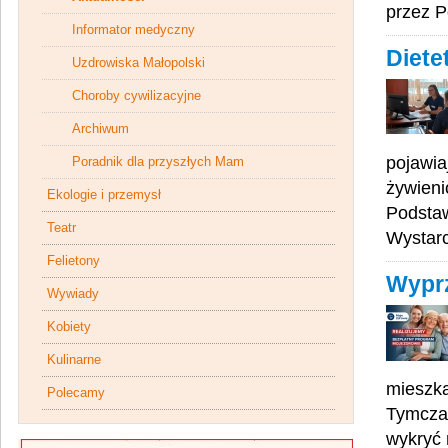
przez P
Informator medyczny
Diete
Uzdrowiska Małopolski
Choroby cywilizacyjne
Archiwum
pojawia
Poradnik dla przyszłych Mam
żywien
Ekologie i przemysł
Podsta
Teatr
Wystarc
Felietony
Wyprz
Wywiady
Kobiety
Kulinarne
mieszka
Polecamy
Tymczas
wykryć 