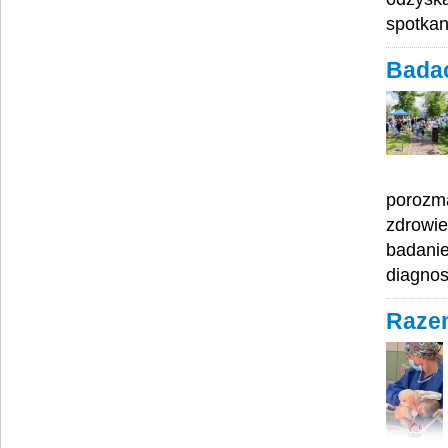
spotkan
Badać
porozma
zdrowie
badanie
diagnos
Razem