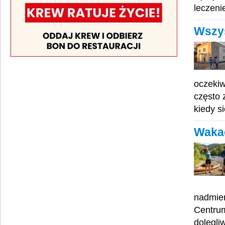
leczeni
Wszys
oczekiw
często 
kiedy s
Wakac
nadmier
Centrum
dolegli