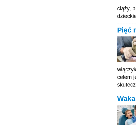
ciąży, 
dziecki
Pięć 
włączył
celem j
skutecz
Wakac