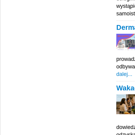
wystąpi
samoist
Derma
prowadz
odbywać
dalej...
Wakac
dowiedz
odzyska