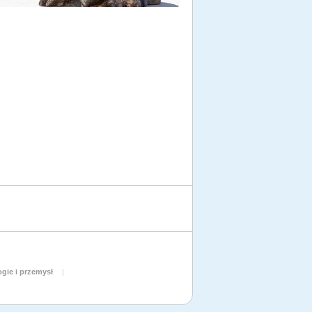
gie i przemysł
|