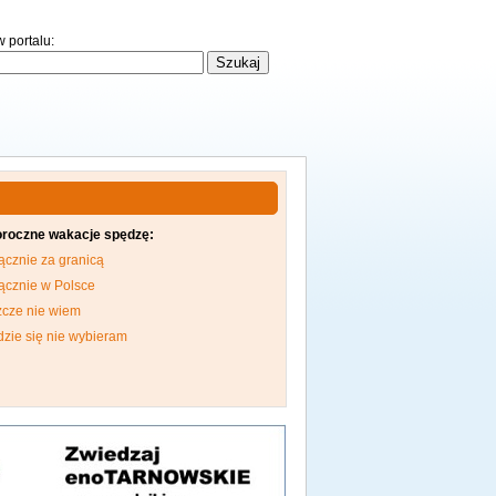
 portalu:
oroczne wakacje spędzę:
ącznie za granicą
ącznie w Polsce
zcze nie wiem
dzie się nie wybieram