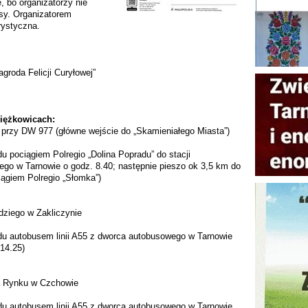
, bo organizatorzy nie
isy. Organizatorem
rystyczna.
groda Felicji Curyłowej”
iężkowicach:
ka przy DW 977 (główne wejście do „Skamieniałego Miasta”)
u pociągiem Polregio „Dolina Popradu” do stacji
ego w Tarnowie o godz. 8.40; następnie pieszo ok 3,5 km do
ciągiem Polregio „Słomka”)
Idziego w Zakliczynie
zdu autobusem linii A55 z dworca autobusowego w Tarnowie
 14.25)
 na Rynku w Czchowie
zdu autobusem linii A55 z dworca autobusowego w Tarnowie