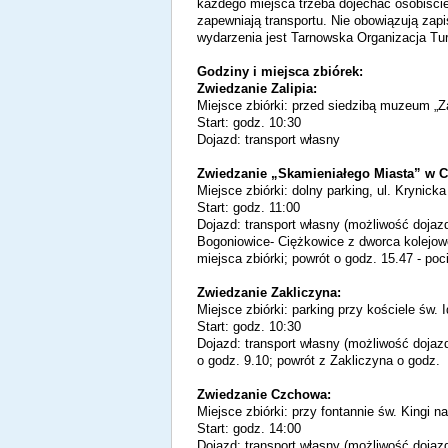
każdego miejsca trzeba dojechać osobiście
zapewniają transportu. Nie obowiązują zap
wydarzenia jest Tarnowska Organizacja Tu
Godziny i miejsca zbiórek:
Zwiedzanie Zalipia:
Miejsce zbiórki: przed siedzibą muzeum „Za
Start: godz. 10:30
Dojazd: transport własny
Zwiedzanie „Skamieniałego Miasta” w C
Miejsce zbiórki: dolny parking, ul. Krynic
Start: godz. 11:00
Dojazd: transport własny (możliwość dojazd
Bogoniowice- Ciężkowice z dworca kolejow
miejsca zbiórki; powrót o godz. 15.47 - po
Zwiedzanie Zakliczyna:
Miejsce zbiórki: parking przy kościele św. 
Start: godz. 10:30
Dojazd: transport własny (możliwość doja
o godz. 9.10; powrót z Zakliczyna o godz.
Zwiedzanie Czchowa:
Miejsce zbiórki: przy fontannie św. Kingi
Start: godz. 14:00
Dojazd: transport własny (możliwość doja