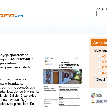
Szukaj w
Ankieta
Moje teg
 edycja spacerów po
wył
edzaj enoTARNOWSKIE”.
wył
 po siedmiu
żdą niedzielę, do 6
jes
nig
cja akcji „Zwiedzaj
owano
bezpłatne
,
siedmiu miejscowościach
dą niedzielę, do 6 września
y się: Zalipie, Ciężkowice
chów, Iwkowa, Ryglice
się przed południem. Do