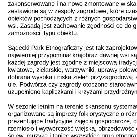
zakonserwowane i na nowo zmontowane w skan
zestawione są w zespoły zagrodowe, które czas
obiektów pochodzących z różnych gospodarstw
wsi. Zasadą jest zachowanie zgodności co do gr
zamożności, typu obiektu.
Sądecki Park Etnograficzny jest tak zaprojekto
najwierniej przypominał krajobraz dawnej wsi s
każdej zagrody jest zgodne z miejscową tradycj
kwiatowe, zielarskie, warzywniki, uprawy polow
dobrana wysoka i niska zieleń przyzagrodowa, st
ule. Podwórza czy zagrody otoczono starodawn
uzupełniono kapliczkami i krzyżami przydrożnym
W sezonie letnim na terenie skansenu systema
organizowane są imprezy folklorystyczne o róż
prezentujące tradycyjne zajęcia gospodarcze, 
rzemiosło i wytwórczość wiejską, obrzędowość 
śpiew, muzykę i taniec wszystkich grup etnograf