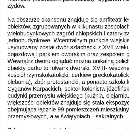
Żydów.
Na obszarze skansenu znajduje się amfiteatr l
obiektów, zgrupowanych w kilkunastu zespołach
wielobudynkowych zagród chłopskich i cztery z
jednobudynkowe. Wcentralnym punkcie wiejski
usytuowany został dwór szlachecki z XVII wieku
dojazdową i parkiem dworskim oraz zespołem 
Wewnątrz dworu oglądać można unikalną polich
obiekty parku to folwark dworski, XVIII- wieczne
kościół rzymskokatolicki, cerkiew greckokatolic
plebanią), zbór protestancki, a ponadto szkoła
Cyganów Karpackich, sektor kolonistw józefińsk
budynki przemysłu wiejskiego (kuźnia, olejarnia, 
większości obiektów znajduje się stała ekspozy
obejmująca łącznie 99 pomieszczeń mieszkalny
przemysłowych, a w świątyniach - sakralnych.