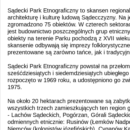
Sądecki Park Etnograficzny to skansen regional
architekturę i kulturę ludową Sądecczyzny. Na j
zgromadzono 75 obiektów. W czterech sektora
jest budownictwo poszczególnych grup etniczny
obiekty na terenie Parku pochodzą z XVII wiek
skansenie odbywają się imprezy folklorystyczn
prezentowane są zarówno tańce, jak i tradycyjn
Sądecki Park Etnograficzny powstał na przełomi
sześćdziesiątych i siedemdziesiątych ubiegłego
rozpoczęto w 1969 roku, a udostępniono go zw
1975.
Na około 20 hektarach prezentowane są zabytk
wszystkich trzech zamieszkujących ten region 
- Lachów Sądeckich, Pogórzan, Górali Sądecki
odmiennych etnicznie: Rusinów (Łemków Nadpo
Niemców (kolonistów józefińskich), Cyganów K