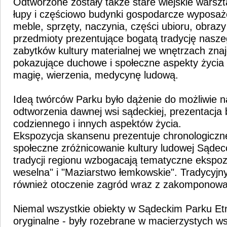
Odtworzone zostały także stare wiejskie warszt
łupy i częściowo budynki gospodarcze wyposa
meble, sprzęty, naczynia, części ubioru, obrazy 
przedmioty prezentujące bogatą tradycję nasze
zabytków kultury materialnej we wnętrzach znaj
pokazujące duchowe i społeczne aspekty życia
magię, wierzenia, medycynę ludową.
Ideą twórców Parku było dążenie do możliwie n
odtworzenia dawnej wsi sądeckiej, prezentacja
codziennego i innych aspektów życia.
Ekspozycja skansenu prezentuje chronologiczn
społeczne zróżnicowanie kultury ludowej Sądec
tradycji regionu wzbogacają tematyczne ekspozy
weselna" i "Maziarstwo łemkowskie". Tradycyjn
również otoczenie zagród wraz z zakomponowan
Niemal wszystkie obiekty w Sądeckim Parku Et
oryginalne - były rozebrane w macierzystych ws