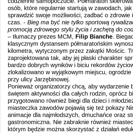
codzienne samopoczucie. Półmaraton skierowa
osób, które regularnie startują w zawodach, jak 
sprawdzić swoje możliwości, zadbać o zdrowie 
czas. -
Bieg ma być nie tylko sportową rywalizac
promocją zdrowego stylu życia i zachętą do co
– tłumaczy prezes MCM,
Filip Bianche
. Biega
klasycznym dystansem półmaratońskim wynos
kilometra, wytyczonym przez zakątki Mościc. T
zaprojektowana tak, aby jej płaski charakter sp
bardzo dobrych wyników i biciu rekordów życiow
zlokalizowano w wyjątkowym miejscu, ogrodzie 
przy ulicy Jarzębinowej.
Ponieważ organizatorzy chcą, aby wydarzenie
świętem aktywności dla całych rodzin, oprócz 
przygotowano również biegi dla dzieci i młodzie
miasteczka zawodów pojawią się też pokazy Ninj
animacje dla najmłodszych, dmuchańce oraz st
gastronomiczna. Nie zabraknie również miast
którym będzie można skorzystać z działań eduk