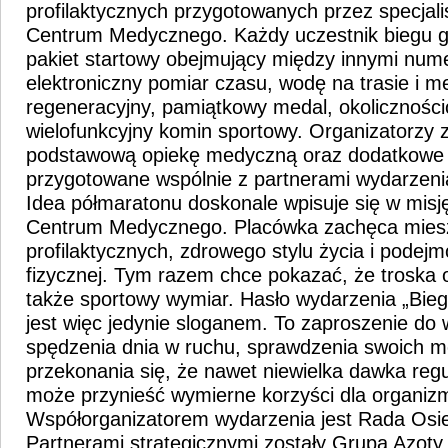
profilaktycznych przygotowanych przez specjal
Centrum Medycznego. Każdy uczestnik biegu 
pakiet startowy obejmujący między innymi nume
elektroniczny pomiar czasu, wodę na trasie i me
regeneracyjny, pamiątkowy medal, okolicznośc
wielofunkcyjny komin sportowy. Organizatorzy 
podstawową opiekę medyczną oraz dodatkowe m
przygotowane wspólnie z partnerami wydarzeni
Idea półmaratonu doskonale wpisuje się w misj
Centrum Medycznego. Placówka zachęca mies
profilaktycznych, zdrowego stylu życia i podej
fizycznej. Tym razem chce pokazać, że troska
także sportowy wymiar. Hasło wydarzenia „Biegn
jest więc jedynie sloganem. To zaproszenie do
spędzenia dnia w ruchu, sprawdzenia swoich mo
przekonania się, że nawet niewielka dawka regu
może przynieść wymierne korzyści dla organiz
Współorganizatorem wydarzenia jest Rada Osie
Partnerami strategicznymi zostały Grupa Azoty