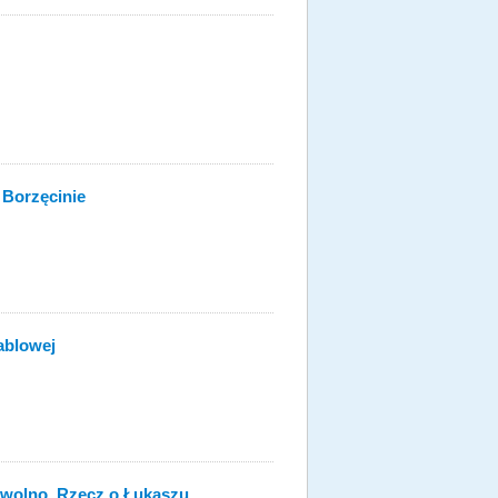
 Borzęcinie
Kablowej
 wolno. Rzecz o Łukaszu