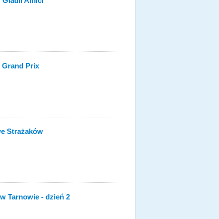
Gladii Amici"
g Grand Prix
we Strażaków
w Tarnowie - dzień 2