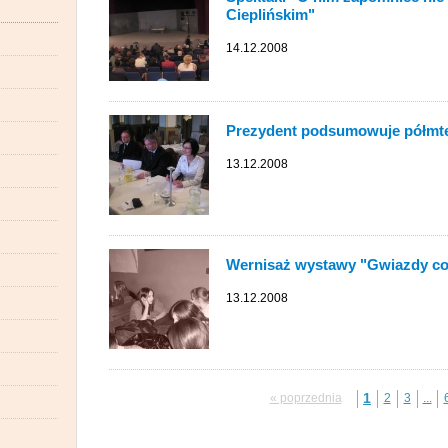
Cieplińskim"
14.12.2008
Prezydent podsumowuje półmte
13.12.2008
Wernisaż wystawy "Gwiazdy co
13.12.2008
1
« poprzednia
2
3
...