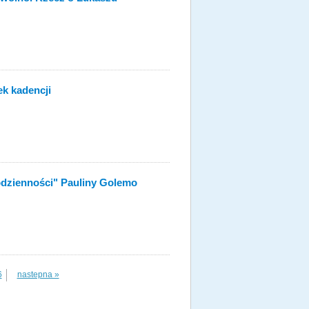
k kadencji
dzienności" Pauliny Golemo
6
nastepna »