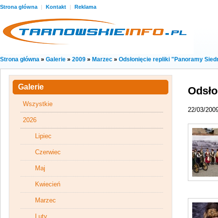
Strona główna
|
Kontakt
|
Reklama
Strona główna
»
Galerie
»
2009
»
Marzec
»
Odsłonięcie repliki "Panoramy Sied
Galerie
Odsło
Wszystkie
22/03/200
2026
Lipiec
Czerwiec
Maj
Kwiecień
Marzec
Luty