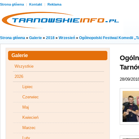
Strona główna
|
Kontakt
|
Reklama
Strona główna
»
Galerie
»
2018
»
Wrzesień
»
Ogólnopolski Festiwal Komedii „T
Galerie
Ogóln
Tarn
Wszystkie
2026
28/09/201
Lipiec
Czerwiec
Maj
Kwiecień
Marzec
Luty