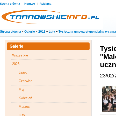
Strona główna
|
Kontakt
|
Reklama
Strona główna
»
Galerie
»
2011
»
Luty
»
Tysieczna umowa stypendialna w ramac
Galerie
Tysi
"Mal
Wszystkie
uczn
2026
Lipiec
23/02/
Czerwiec
Maj
Kwiecień
Marzec
Luty