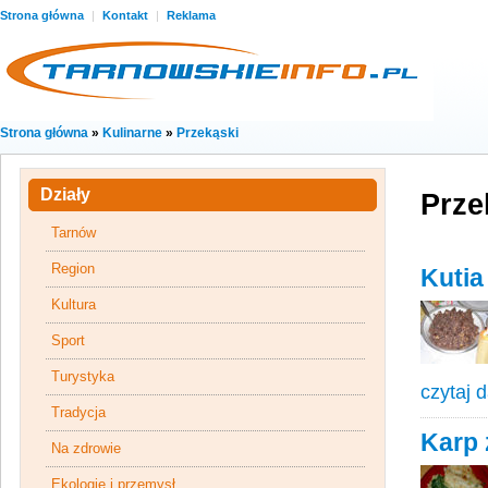
Strona główna
|
Kontakt
|
Reklama
Strona główna
»
Kulinarne
»
Przekąski
Działy
Prze
Tarnów
Region
Kutia
Kultura
Sport
Turystyka
czytaj d
Tradycja
Karp
Na zdrowie
Ekologie i przemysł