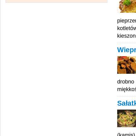
pieprze
kotletó
kieszon
Wiepr
drobno 
miękkoś
Sałat
(kamis)