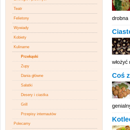
Teatr
drobna 
Felietony
Wywiady
Ciast
Kobiety
Kulinarne
Przekąski
włożyć 
Zupy
Coś z 
Dania główne
Sałatki
Desery i ciastka
Grill
genialn
Przepisy internautów
Kotle
Polecamy