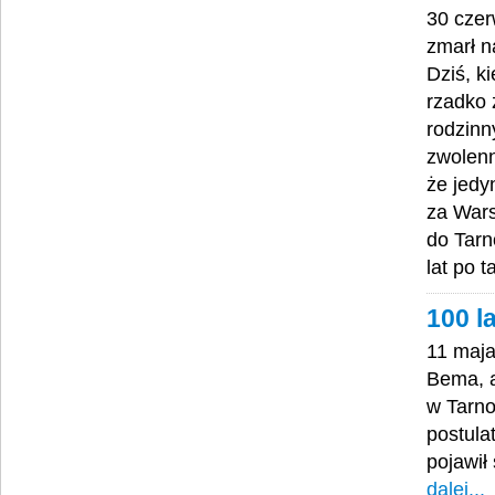
30 czer
zmarł n
Dziś, k
rzadko 
rodzinn
zwolenn
że jedy
za Wars
do Tarn
lat po 
100 l
11 maja
Bema, a
w Tarno
postula
pojawił
dalej...