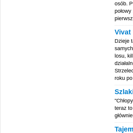
osób. P
połowy 
pierws
Vivat
Dzieje 
samych 
losu, k
działal
Strzele
roku po 
Szlak
"Chłopy
teraz t
głównie
Tajem