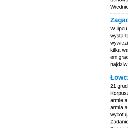
Wiedni
Zagad
W lipcu
wystart
wywiezi
kilka w
emigrac
najdziw
Łowcz
21 grud
Korpusu
armie a
armia a
wycofuj
Zadanie