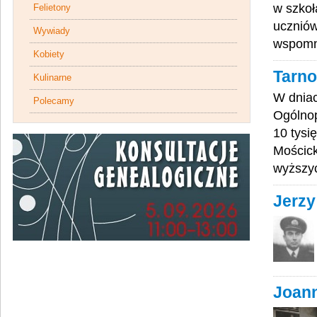
w szkoł
Felietony
uczniów
Wywiady
wspomni
Kobiety
Tarno
Kulinarne
W dniac
Polecamy
Ogólnop
10 tysi
Mościck
wyższyc
Jerzy
Joann