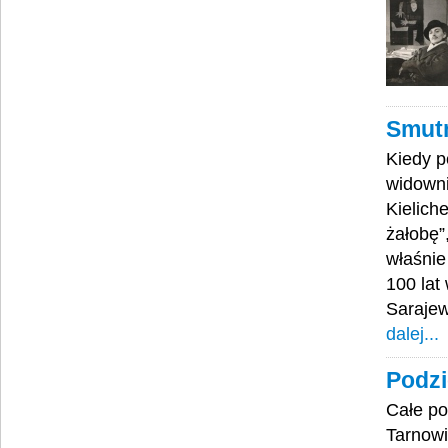
Smutn
Kiedy p
widowni
Kielich
żałobę”
właśnie
100 lat
Sarajew
dalej...
Podzi
Całe po
Tarnowi