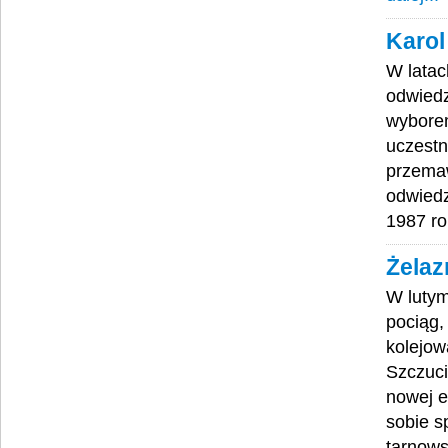
Karol
W latac
odwiedz
wyborem
uczestn
przemaw
odwiedz
1987 r
Żelaz
W lutym
pociąg,
kolejow
Szczuci
nowej e
sobie s
tarnows