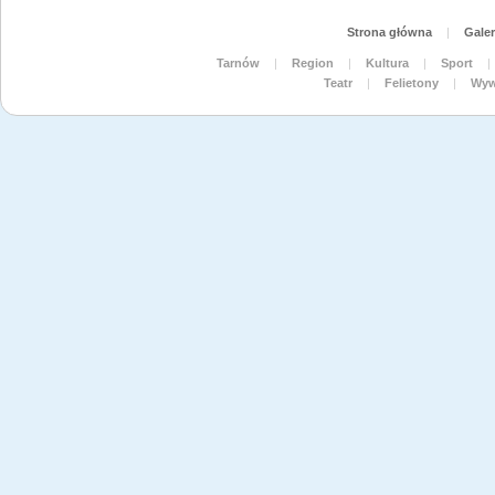
Strona główna
|
Galer
Tarnów
|
Region
|
Kultura
|
Sport
|
Teatr
|
Felietony
|
Wyw