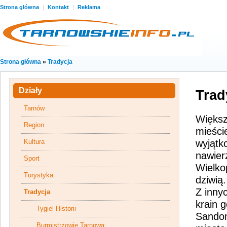
Strona główna
|
Kontakt
|
Reklama
Strona główna
»
Tradycja
Działy
Trad
Tarnów
Większ
Region
mieści
Kultura
wyjątko
nawier
Sport
Wielkop
Turystyka
dziwią.
Z inny
Tradycja
krain 
Tygiel Historii
Sandom
Burmistrzowie Tarnowa