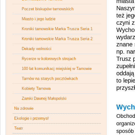
miasta
Naszym
Poczet biskupów tarnowskich
też jeg
Miasto i jego ludzie
czyni 
Kroniki tarnowskie Marka Trusza Seria 1
Wychod
wydarz
Kroniki tarnowskie Marka Trusza Seria 2
znane 
Dekady wolności
np. na
Trusz 
Rycerze w kolorowych strojach
zupełn
100 lat komunikacj miejskiej w Tarnowie
oddają
Tarnów na starych pocztówkach
to lep
przysz
Kobiety Tarnowa
Zamki Dawnej Małopolski
Wych
Na zdrowie
Obchody
Ekologie i przemysł
organiz
Teatr
sposób