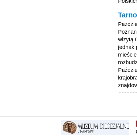
Polskic
Tarno
Paździe
Poznani
wizytą 
jednak 
mieście
rozbudz
Paździe
krajobr
znajdo